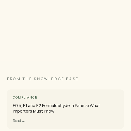
Diese Platte anfragen →
Produktbilder ansehen
FROM THE KNOWLEDGE BASE
COMPLIANCE
E0.5, E1 and E2 Formaldehyde in Panels: What
Importers Must Know
Read →