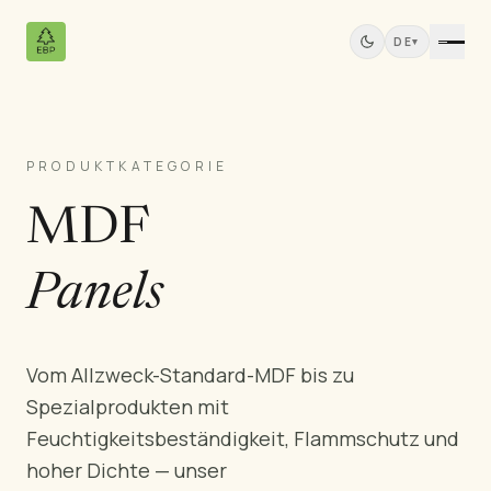
DE
▾
PRODUKTKATEGORIE
Produkte
MDF
Alle Produkte
Kiefernfurniersperrholz
Massivholzplatten
Panels
MDF-Platten
Schnittholz
Kiefernmöbel
Vom Allzweck-Standard-MDF bis zu
Türen
Spezialprodukten mit
Profilleisten
Feuchtigkeitsbeständigkeit, Flammschutz und
Teak-Platten
hoher Dichte — unser