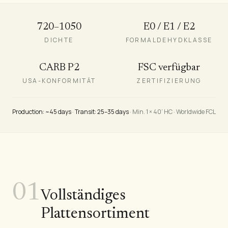
720–1050
E0 / E1 / E2
DICHTE
FORMALDEHYDKLASSE
CARB P2
FSC verfügbar
USA-KONFORMITÄT
ZERTIFIZIERUNG
Production: ~45 days
·
Transit: 25–35 days
· Min. 1 × 40’ HC · Worldwide FCL
01
Vollständiges
Plattensortiment