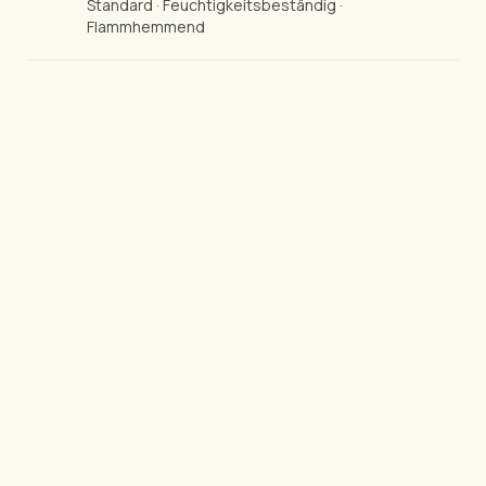
Standard · Feuchtigkeitsbeständig ·
Flammhemmend
MDF Panels
MDF
STANDARD · FEUCHTIGKEITSBESTÄNDIG ·
FLAMMHEMMEND
Eine gleichmäßige, homogene Faserplatte
aus raffinierter Holzfaser und Kunstharz unter
hoher Temperatur und hohem Druck
hergestellt. In drei Varianten erhältlich —
Standard für den allgemeinen Innenbereich,
Feuchtigkeitsbeständig (grüner Kern) für