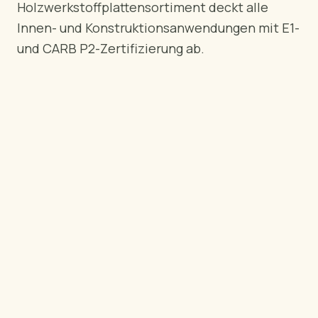
Holzwerkstoffplattensortiment deckt alle
NACH REGION
Innen- und Konstruktionsanwendungen mit E1-
🇺🇸
USA
und CARB P2-Zertifizierung ab.
🇪🇺
Europäische Union
🇬🇧
Vereinigtes Königreich
🇨🇦
Kanada
🇦🇪
Naher Osten
🇦🇺
Australien
🇵🇱
Polen
Tools
Sperrholz Ladungskalkulator
Qualitäten vergleichen