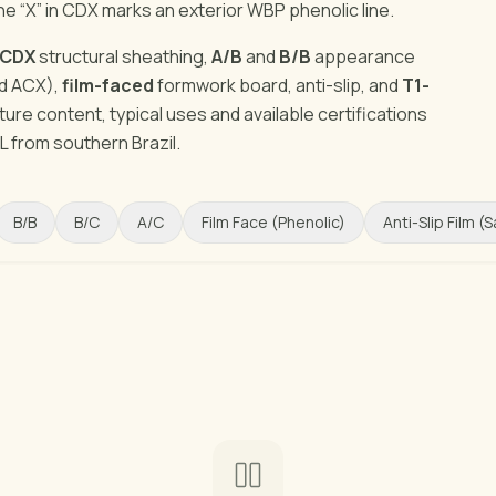
the “X” in CDX marks an exterior WBP phenolic line.
CDX
structural sheathing,
A/B
and
B/B
appearance
nd ACX),
film-faced
formwork board, anti-slip, and
T1-
ure content, typical uses and available certifications
L from southern Brazil.
B/B
B/C
A/C
Film Face (Phenolic)
Anti-Slip Film (