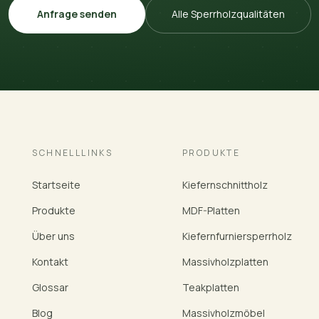
Anfrage senden
Alle Sperrholzqualitäten
SCHNELLLINKS
PRODUKTE
Startseite
Kiefernschnittholz
Produkte
MDF-Platten
Über uns
Kiefernfurniersperrholz
Kontakt
Massivholzplatten
Glossar
Teakplatten
Blog
Massivholzmöbel