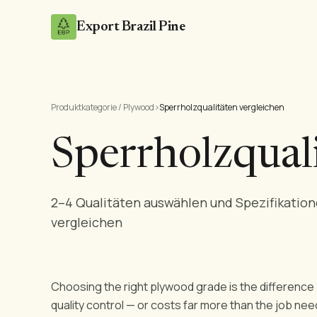
Export Brazil Pine
Produktkategorie / Plywood
›
Sperrholzqualitäten vergleichen
Sperrholzqual
2–4 Qualitäten auswählen und Spezifikati
vergleichen
Choosing the right plywood grade is the difference
quality control — or costs far more than the job nee