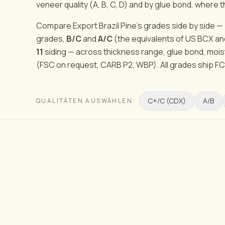
veneer quality (A, B, C, D) and by glue bond, where 
Compare Export Brazil Pine's grades side by side —
grades,
B/C
and
A/C
(the equivalents of US BCX a
11
siding — across thickness range, glue bond, moist
(FSC on request, CARB P2, WBP). All grades ship FC
C+/C (CDX)
A/B
QUALITÄTEN AUSWÄHLEN: