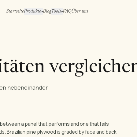
Startseite
Produkte
Blog
Tools
FAQ
Über uns
▾
▾
itäten vergleiche
onen nebeneinander
 between a panel that performs and one that fails
ds. Brazilian pine plywood is graded by face and back