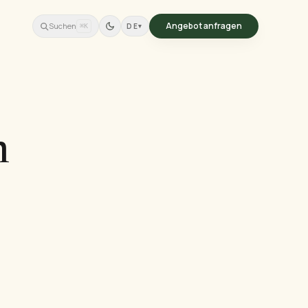
Angebot anfragen
Suchen
DE
▾
⌘K
n