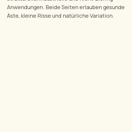
NACH REGION
Anwendungen. Beide Seiten erlauben gesunde
🇺🇸
USA
Äste, kleine Risse und natürliche Variation.
🇪🇺
Europäische Union
🇬🇧
Vereinigtes Königreich
🇨🇦
Kanada
🇦🇪
Naher Osten
🇦🇺
Australien
🇵🇱
Polen
Tools
Sperrholz Ladungskalkulator
Qualitäten vergleichen