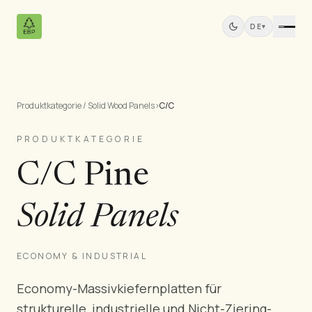
DE
▾
Produktkategorie / Solid Wood Panels
›
C/C
Produkte
Alle Produkte
PRODUKTKATEGORIE
Kiefernfurniersperrholz
C/C Pine
Massivholzplatten
MDF-Platten
Solid Panels
Schnittholz
Kiefernmöbel
Türen
ECONOMY & INDUSTRIAL
Profilleisten
Economy-Massivkiefernplatten für
Teak-Platten
strukturelle, industrielle und Nicht-Ziering-