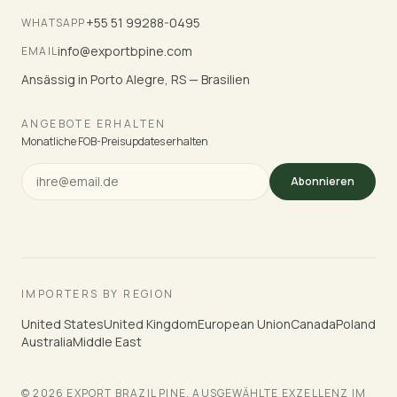
+55 51 99288-0495
WHATSAPP
info@exportbpine.com
EMAIL
Ansässig in Porto Alegre, RS — Brasilien
ANGEBOTE ERHALTEN
Monatliche FOB-Preisupdates erhalten
Abonnieren
IMPORTERS BY REGION
United States
United Kingdom
European Union
Canada
Poland
Australia
Middle East
© 2026 EXPORT BRAZIL PINE. AUSGEWÄHLTE EXZELLENZ IM