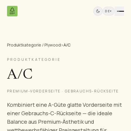
DE
▾
Produktkategorie / Plywood
›
A/C
Produkte
Alle Produkte
PRODUKTKATEGORIE
Kiefernfurniersperrholz
A/C
Massivholzplatten
MDF-Platten
Schnittholz
PREMIUM-VORDERSEITE · GEBRAUCHS-RÜCKSEITE
Kiefernmöbel
Kombiniert eine A-Güte glatte Vorderseite mit
Türen
einer Gebrauchs-C-Rückseite — die ideale
Profilleisten
Balance aus Premium-Ästhetik und
Teak-Platten
wettbewerbsfähiger Preisgestaltung für