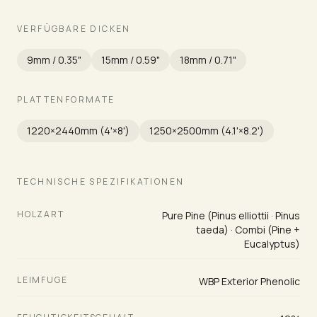
VERFÜGBARE DICKEN
9mm / 0.35"
15mm / 0.59"
18mm / 0.71"
PLATTENFORMATE
1220×2440mm (4'×8')
1250×2500mm (4.1'×8.2')
TECHNISCHE SPEZIFIKATIONEN
HOLZART
Pure Pine (Pinus elliottii · Pinus
taeda) · Combi (Pine +
Eucalyptus)
LEIMFUGE
WBP Exterior Phenolic