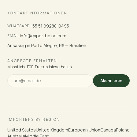
KONTAKTINFORMATIONEN
+55 51 99288-0495
WHATSAPP
info@exportbpine.com
EMAIL
Ansässig in Porto Alegre, RS — Brasilien
ANGEBOTE ERHALTEN
Monatliche FOB-Preisupdates erhalten
Abonnieren
IMPORTERS BY REGION
United States
United Kingdom
European Union
Canada
Poland
Australia
Middle East