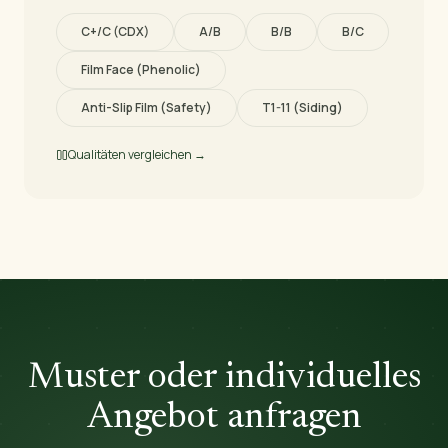
C+/C (CDX)
A/B
B/B
B/C
Film Face (Phenolic)
Anti-Slip Film (Safety)
T1-11 (Siding)
Qualitäten vergleichen →
Muster oder individuelles
Angebot anfragen