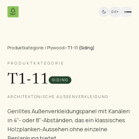
DE
▾
Produktkategorie / Plywood
›
T1-11 (Siding)
Produkte
Alle Produkte
PRODUKTKATEGORIE
Kiefernfurniersperrholz
T1-11
Massivholzplatten
SIDING
MDF-Platten
Schnittholz
ARCHITEKTONISCHE AUSSENVERKLEIDUNG
Kiefernmöbel
Gerilltes Außenverkleidungspanel mit Kanälen
Türen
in 4"- oder 8"-Abständen, das ein klassisches
Profilleisten
Holzplanken-Aussehen ohne einzelne
Teak-Platten
Beplankung bietet.