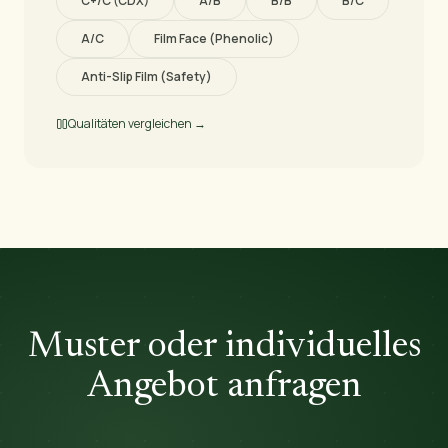
C+/C (CDX)
A/B
B/B
B/C
A/C
Film Face (Phenolic)
Anti-Slip Film (Safety)
Qualitäten vergleichen →
Muster oder individuelles
Angebot anfragen