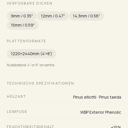
VERFÜGBARE DICKEN
9mm / 0.35"
12mm / 0.47"
14.3mm / 0.56"
15mm / 0.59"
PLATTENFORMATE
1220×2440mm (4'×8')
Nutabstand: 4" or 8" on centre
TECHNISCHE SPEZIFIKATIONEN
HOLZART
Pinus elliottii · Pinus taeda
LEIMFUGE
WBP Exterior Phenolic
FEUCHTIGKEITSGEHALT
≤15%