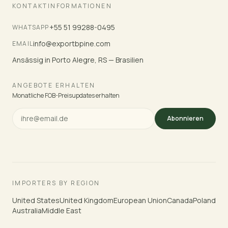
KONTAKTINFORMATIONEN
+55 51 99288-0495
WHATSAPP
info@exportbpine.com
EMAIL
Ansässig in Porto Alegre, RS — Brasilien
ANGEBOTE ERHALTEN
Monatliche FOB-Preisupdates erhalten
Abonnieren
IMPORTERS BY REGION
United States
United Kingdom
European Union
Canada
Poland
Australia
Middle East