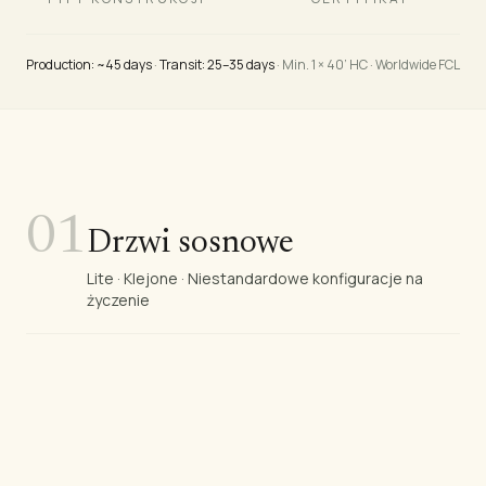
Production: ~45 days
·
Transit: 25–35 days
· Min. 1 × 40’ HC · Worldwide FCL
01
Drzwi sosnowe
Lite · Klejone · Niestandardowe konfiguracje na
życzenie