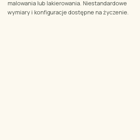
malowania lub lakierowania. Niestandardowe
WEDŁUG REGIONU
wymiary i konfiguracje dostępne na życzenie.
🇺🇸
Stany Zjednoczone
🇪🇺
Unia Europejska
🇬🇧
Wielka Brytania
🇨🇦
Kanada
🇦🇪
Bliski Wschód
🇦🇺
Australia
🇵🇱
Polska
Narzędzia
Kalkulator Ładunku Sklejki
Porównaj gatunki