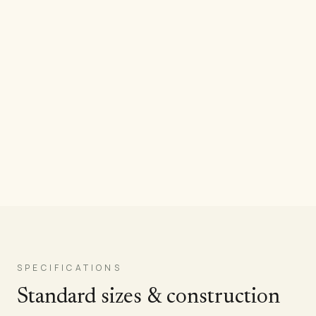
FSC na żądanie
E1 (klej finger-joint)
ISPM 15 (HT)
Świadectwo fitosanitarne
Zapytaj o ten produkt →
Zobacz zdjęcia produktu
SPECIFICATIONS
Standard sizes & construction