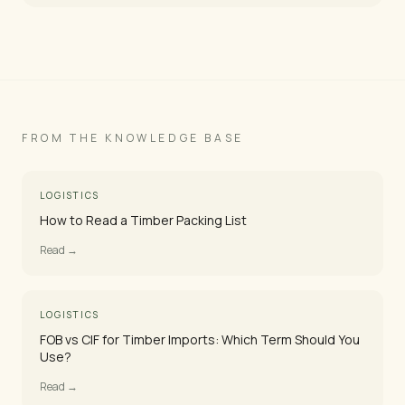
FROM THE KNOWLEDGE BASE
LOGISTICS
How to Read a Timber Packing List
Read →
LOGISTICS
FOB vs CIF for Timber Imports: Which Term Should You
Use?
Read →