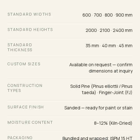
STANDARD WIDTHS
600 · 700 · 800 · 900 mm
STANDARD HEIGHTS
2000 · 2100 · 2400 mm
STANDARD
35 mm · 40 mm · 45 mm
THICKNESS
CUSTOM SIZES
Available on request — confirm
dimensions at inquiry
CONSTRUCTION
Solid Pine (Pinus elliottii / Pinus
TYPES
taeda) · Finger-Joint (FJ)
SURFACE FINISH
Sanded — ready for paint or stain
MOISTURE CONTENT
8–12% (Kiln-Dried)
PACKAGING
Bundled and wrapped; ISPM 15 HT