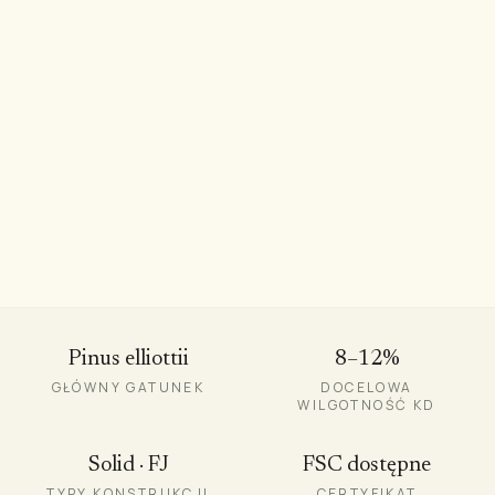
8–12%
Pinus elliottii
8–12%
GŁÓWNY GATUNEK
DOCELOWA
WILGOTNOŚĆ KD
Solid · FJ
FSC dostępne
TYPY KONSTRUKCJI
CERTYFIKAT