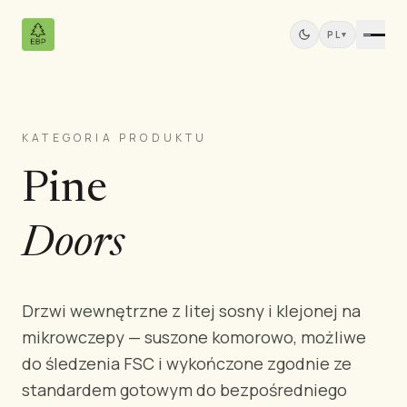
PL
▾
KATEGORIA PRODUKTU
Produkty
Pine
Wszystkie produkty
Sklejka sosnowa
Panele z drewna litego
Doors
Płyty MDF
Tarcica
Meble sosnowe
Drzwi wewnętrzne z litej sosny i klejonej na
Drzwi
mikrowczepy — suszone komorowo, możliwe
Listwy i profile
do śledzenia FSC i wykończone zgodnie ze
Panele Tekowe
standardem gotowym do bezpośredniego