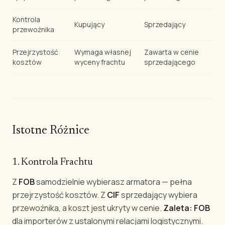
Kontrola
Kupujący
Sprzedający
przewoźnika
Przejrzystość
Wymaga własnej
Zawarta w cenie
kosztów
wyceny frachtu
sprzedającego
Istotne Różnice
1. Kontrola Frachtu
Z
FOB
samodzielnie wybierasz armatora — pełna
przejrzystość kosztów. Z
CIF
sprzedający wybiera
przewoźnika, a koszt jest ukryty w cenie.
Zaleta: FOB
dla importerów z ustalonymi relacjami logistycznymi.