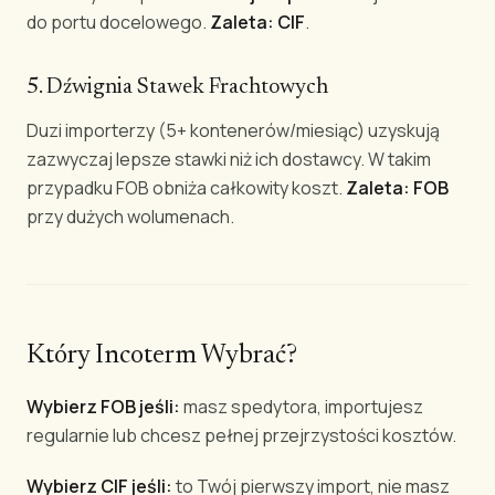
do portu docelowego.
Zaleta: CIF
.
5. Dźwignia Stawek Frachtowych
Duzi importerzy (5+ kontenerów/miesiąc) uzyskują
zazwyczaj lepsze stawki niż ich dostawcy. W takim
przypadku FOB obniża całkowity koszt.
Zaleta: FOB
przy dużych wolumenach.
Który Incoterm Wybrać?
Wybierz FOB jeśli:
masz spedytora, importujesz
regularnie lub chcesz pełnej przejrzystości kosztów.
Wybierz CIF jeśli:
to Twój pierwszy import, nie masz