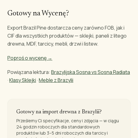
Gotowy na Wycenę?
Export Brazil Pine dostarcza ceny zarówno FOB, jak i
CIF dla wszystkich produktów — sklejki, paneli z litego
drewna, MDF, tarcicy, mebli, drzwi i listew.
Poproś o wycenę →
Powiązana lektura:
Brazylijska Sosna vs Sosna Radiata
·
Klasy Sklejki
·
Meble z Brazylii
Gotowy na import drewna z Brazylii?
Prześlemy Ci specyfikacje, ceny i zdjęcia — w ciągu
24 godzin roboczych dla standardowych
produktów lub 3–5 dni roboczych dla tarcicy i