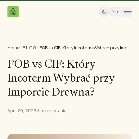
PL
▾
Home
›
BLOG
›
FOB vs CIF: Który Incoterm Wybrać przy Imporcie Drewna?
Produkty
Wszystkie produkty
FOB vs CIF: Który
Sklejka sosnowa
Incoterm Wybrać przy
Panele z drewna litego
Płyty MDF
Imporcie Drewna?
Tarcica
Meble sosnowe
April 29, 2026
·
8 min czytania
Drzwi
Listwy i profile
Panele Tekowe