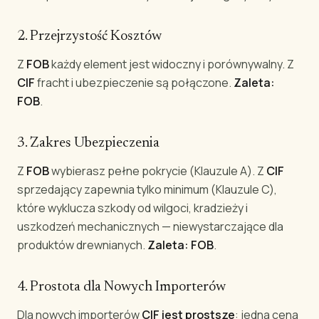
2. Przejrzystość Kosztów
Z
FOB
każdy element jest widoczny i porównywalny. Z
CIF
fracht i ubezpieczenie są połączone.
Zaleta:
FOB
.
3. Zakres Ubezpieczenia
Z
FOB
wybierasz pełne pokrycie (Klauzule A). Z
CIF
sprzedający zapewnia tylko minimum (Klauzule C),
które wyklucza szkody od wilgoci, kradzieży i
uszkodzeń mechanicznych — niewystarczające dla
produktów drewnianych.
Zaleta: FOB
.
4. Prostota dla Nowych Importerów
Dla nowych importerów
CIF jest prostsze
: jedna cena