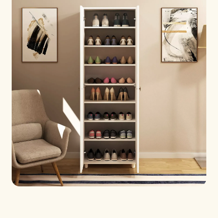
WEDŁUG REGIONU
🇺🇸
Stany Zjednoczone
🇪🇺
Unia Europejska
🇬🇧
Wielka Brytania
🇨🇦
Kanada
🇦🇪
Bliski Wschód
🇦🇺
Australia
🇵🇱
Polska
Narzędzia
Kalkulator Ładunku Sklejki
Porównaj gatunki