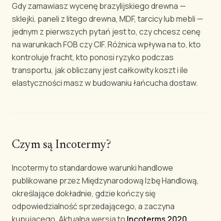
Gdy zamawiasz wycenę brazylijskiego drewna —
sklejki, paneli z litego drewna, MDF, tarcicy lub mebli —
jednym z pierwszych pytań jest to, czy chcesz cenę
na warunkach FOB czy CIF. Różnica wpływa na to, kto
kontroluje fracht, kto ponosi ryzyko podczas
transportu, jak obliczany jest całkowity koszt i ile
elastyczności masz w budowaniu łańcucha dostaw.
Czym są Incotermy?
Incotermy to standardowe warunki handlowe
publikowane przez Międzynarodową Izbę Handlową,
określające dokładnie, gdzie kończy się
odpowiedzialność sprzedającego, a zaczyna
kupującego. Aktualna wersja to
Incoterms 2020
.