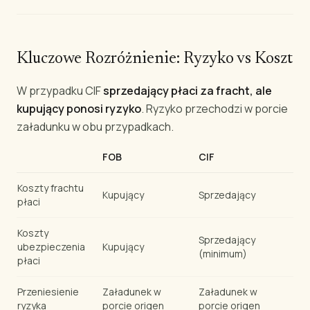
Kluczowe Rozróżnienie: Ryzyko vs Koszt
W przypadku CIF
sprzedający płaci za fracht, ale
kupujący ponosi ryzyko
. Ryzyko przechodzi w porcie
załadunku w obu przypadkach.
FOB
CIF
Koszty frachtu
Kupujący
Sprzedający
płaci
Koszty
Sprzedający
ubezpieczenia
Kupujący
(minimum)
płaci
Przeniesienie
Załadunek w
Załadunek w
ryzyka
porcie origen
porcie origen