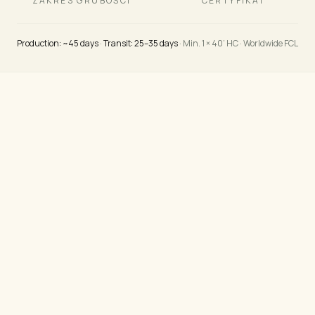
ZAKRES GRUBOŚCI
CERTYFIKAT
Production: ~45 days
·
Transit: 25–35 days
· Min. 1 × 40’ HC · Worldwide FCL
Panele sosnowe
Lite klejone krawędziowo panele Pinus elliottii i Pinus
taeda — cztery klasy dekoracyjne dla każdego
zastosowania i budżetu.