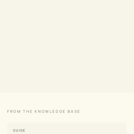
Zapytaj o ten panel →
Pełne specyfikacje →
Zobacz zdjęcia produktu
FROM THE KNOWLEDGE BASE
GUIDE