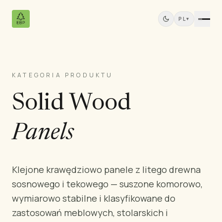
PL
▾
KATEGORIA PRODUKTU
Produkty
Solid Wood
Wszystkie produkty
Sklejka sosnowa
Panele z drewna litego
Panels
Płyty MDF
Tarcica
Meble sosnowe
Klejone krawędziowo panele z litego drewna
Drzwi
sosnowego i tekowego — suszone komorowo,
Listwy i profile
wymiarowo stabilne i klasyfikowane do
Panele Tekowe
zastosowań meblowych, stolarskich i