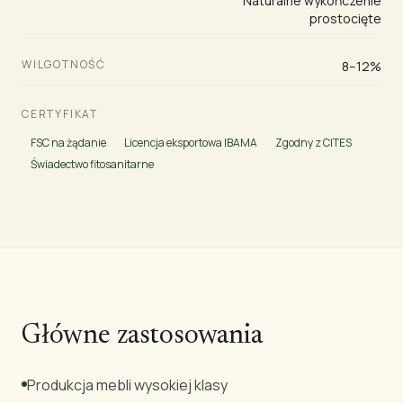
Naturalne wykończenie
prostocięte
WILGOTNOŚĆ
8–12%
CERTYFIKAT
FSC na żądanie
Licencja eksportowa IBAMA
Zgodny z CITES
Świadectwo fitosanitarne
Główne zastosowania
Produkcja mebli wysokiej klasy