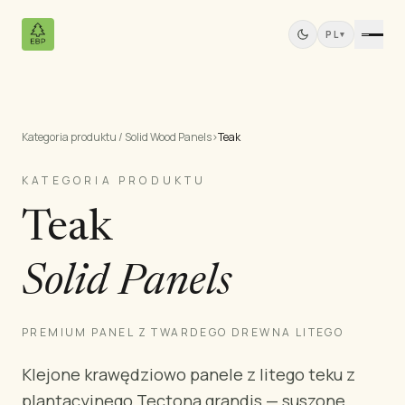
PL
▾
Kategoria produktu / Solid Wood Panels
›
Teak
Produkty
Wszystkie produkty
KATEGORIA PRODUKTU
Sklejka sosnowa
Teak
Panele z drewna litego
Płyty MDF
Solid Panels
Tarcica
Meble sosnowe
Drzwi
PREMIUM PANEL Z TWARDEGO DREWNA LITEGO
Listwy i profile
Klejone krawędziowo panele z litego teku z
Panele Tekowe
plantacyjnego Tectona grandis — suszone