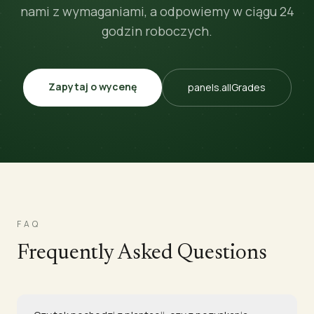
nami z wymaganiami, a odpowiemy w ciągu 24
godzin roboczych.
Zapytaj o wycenę
panels.allGrades
FAQ
Frequently Asked Questions