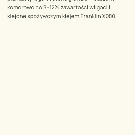
WEDŁUG REGIONU
komorowo do 8–12% zawartości wilgoci i
🇺🇸
Stany Zjednoczone
klejone spożywczym klejem Franklin X080.
🇪🇺
Unia Europejska
🇬🇧
Wielka Brytania
🇨🇦
Kanada
🇦🇪
Bliski Wschód
🇦🇺
Australia
🇵🇱
Polska
Narzędzia
Kalkulator Ładunku Sklejki
Porównaj gatunki