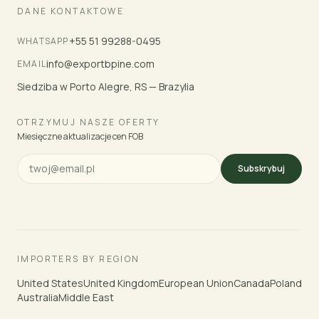
DANE KONTAKTOWE
+55 51 99288-0495
WHATSAPP
info@exportbpine.com
EMAIL
Siedziba w Porto Alegre, RS — Brazylia
OTRZYMUJ NASZE OFERTY
Miesięczne aktualizacje cen FOB
Subskrybuj
IMPORTERS BY REGION
United States
United Kingdom
European Union
Canada
Poland
Australia
Middle East