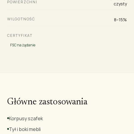
POWIERZCHNI
czysty
WILGOTNOŚĆ
8–15%
CERTYFIKAT
FSC na żądanie
Główne zastosowania
Korpusy szafek
Tył i boki mebli