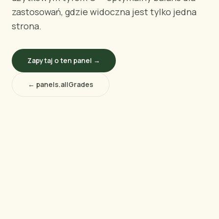
WEDŁUG REGIONU
zastosowań, gdzie widoczna jest tylko jedna
🇺🇸
Stany Zjednoczone
strona.
🇪🇺
Unia Europejska
🇬🇧
Wielka Brytania
Zapytaj o ten panel →
🇨🇦
Kanada
🇦🇪
Bliski Wschód
← panels.allGrades
🇦🇺
Australia
🇵🇱
Polska
Narzędzia
Kalkulator Ładunku Sklejki
Porównaj gatunki