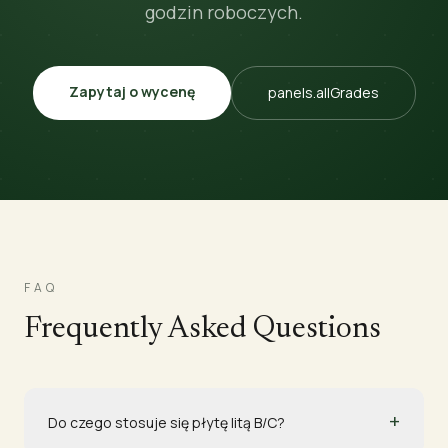
godzin roboczych.
Zapytaj o wycenę
panels.allGrades
FAQ
Frequently Asked Questions
+
Do czego stosuje się płytę litą B/C?