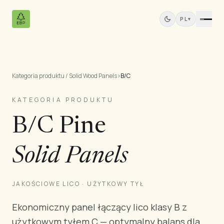
PL
▾
Kategoria produktu / Solid Wood Panels
›
B/C
Produkty
Wszystkie produkty
KATEGORIA PRODUKTU
Sklejka sosnowa
B/C Pine
Panele z drewna litego
Płyty MDF
Solid Panels
Tarcica
Meble sosnowe
Drzwi
JAKOŚCIOWE LICO · UŻYTKOWY TYŁ
Listwy i profile
Ekonomiczny panel łączący lico klasy B z
Panele Tekowe
użytkowym tyłem C — optymalny balans dla