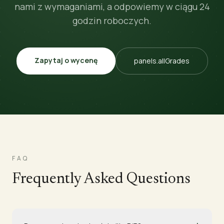
nami z wymaganiami, a odpowiemy w ciągu 24
godzin roboczych.
Zapytaj o wycenę
panels.allGrades
FAQ
Frequently Asked Questions