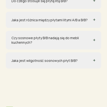
+
Do czego stosuje się płytę litą B/B?
+
Jaka jest różnica między płytami litymi A/B a B/B?
Czy sosnowe płyty B/B nadają się do mebli
+
kuchennych?
+
Jaka jest wilgotność sosnowych płyt B/B?