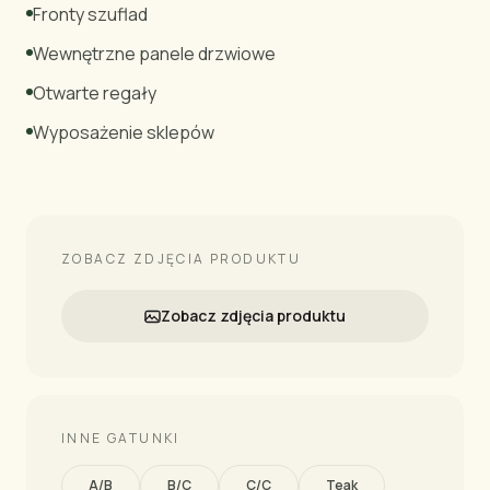
Fronty szuflad
Wewnętrzne panele drzwiowe
Otwarte regały
Wyposażenie sklepów
ZOBACZ ZDJĘCIA PRODUKTU
Zobacz zdjęcia produktu
INNE GATUNKI
A/B
B/C
C/C
Teak