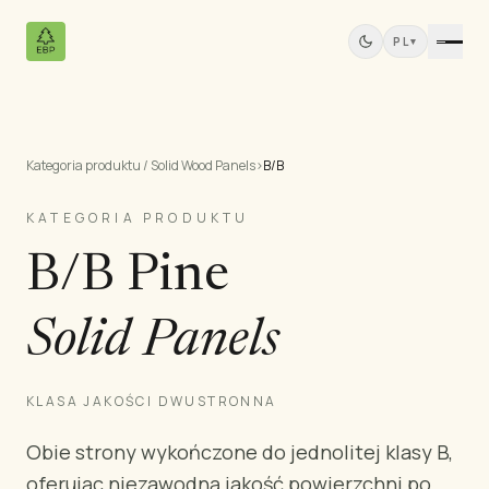
PL
▾
Kategoria produktu / Solid Wood Panels
›
B/B
Produkty
Wszystkie produkty
KATEGORIA PRODUKTU
Sklejka sosnowa
B/B Pine
Panele z drewna litego
Płyty MDF
Solid Panels
Tarcica
Meble sosnowe
Drzwi
KLASA JAKOŚCI DWUSTRONNA
Listwy i profile
Obie strony wykończone do jednolitej klasy B,
Panele Tekowe
oferując niezawodną jakość powierzchni po