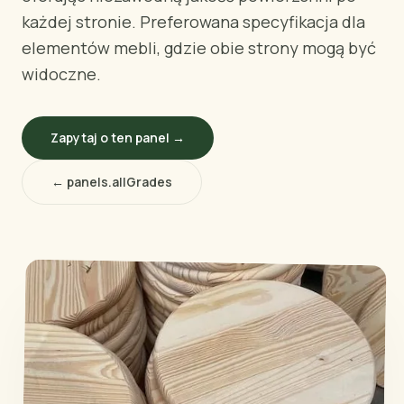
WEDŁUG REGIONU
każdej stronie. Preferowana specyfikacja dla
🇺🇸
Stany Zjednoczone
elementów mebli, gdzie obie strony mogą być
🇪🇺
Unia Europejska
widoczne.
🇬🇧
Wielka Brytania
🇨🇦
Kanada
🇦🇪
Zapytaj o ten panel →
Bliski Wschód
🇦🇺
Australia
← panels.allGrades
🇵🇱
Polska
Narzędzia
Kalkulator Ładunku Sklejki
Porównaj gatunki