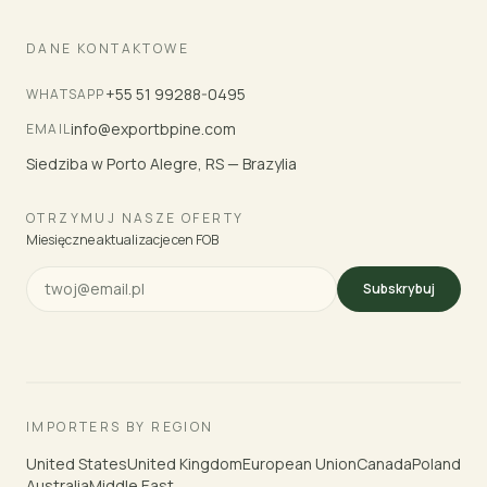
DANE KONTAKTOWE
+55 51 99288-0495
WHATSAPP
info@exportbpine.com
EMAIL
Siedziba w Porto Alegre, RS — Brazylia
OTRZYMUJ NASZE OFERTY
Miesięczne aktualizacje cen FOB
Subskrybuj
IMPORTERS BY REGION
United States
United Kingdom
European Union
Canada
Poland
Australia
Middle East