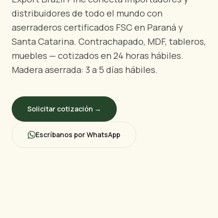
POR REGIÓN
distribuidores de todo el mundo con
🇺🇸
Estados Unidos
aserraderos certificados FSC en Paraná y
🇪🇺
Unión Europea
Santa Catarina. Contrachapado, MDF, tableros,
🇬🇧
Reino Unido
muebles — cotizados en 24 horas hábiles.
🇨🇦
Canadá
Madera aserrada: 3 a 5 días hábiles.
🇦🇪
Oriente Medio
🇦🇺
Australia
🇵🇱
Polonia
Solicitar cotización →
Escríbanos por WhatsApp
Herramientas
Calculadora Carga Contrachapado
Comparar grados
Correo electrónico