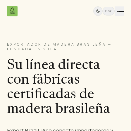
ES
▾
EXPORTADOR DE MADERA BRASILEÑA —
Productos
FUNDADA EN 2004
Todos los Productos
Su línea directa
Contrachapado de Pino
Paneles de Madera Maciza
con fábricas
Paneles MDF
Madera Aserrada
certificadas de
Muebles de Pino
madera brasileña
Puertas
Molduras
Paneles de Teca
Export Brazil Pine conecta importadores y