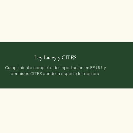
1
Ley Lacey y CITES
Cumplimiento completo de importación en EE.UU. y
permisos CITES donde la especie lo requiera.