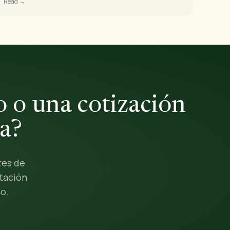
Read →
 o una cotización
a?
tes de
tación
o.