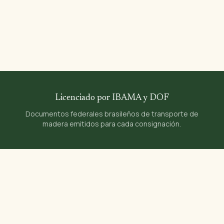
Licenciado por IBAMA y DOF
Documentos federales brasileños de transporte de
madera emitidos para cada consignación.