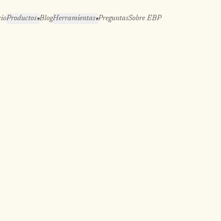
cio
Productos
Blog
Herramientas
Preguntas
Sobre EBP
▾
▾