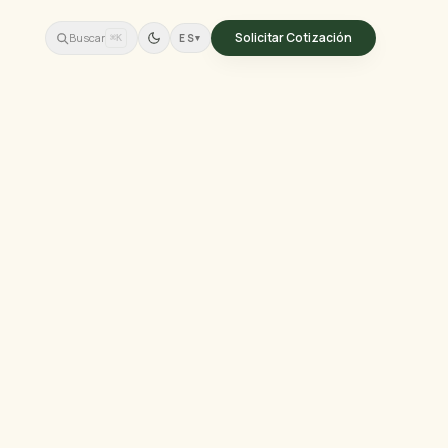
Solicitar Cotización
Buscar
ES
▾
⌘K