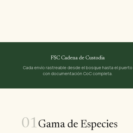
FSC Cadena de Custodia
Cada envío rastreable desde el bosque hasta el puerto
con documentación CoC completa.
01
Gama de Especies