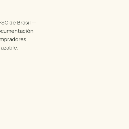
FSC de Brasil —
documentación
ompradores
razable.