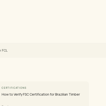
Ver Imágenes del Producto
e FCL
CERTIFICATIONS
How to Verify FSC Certification for Brazilian Timber