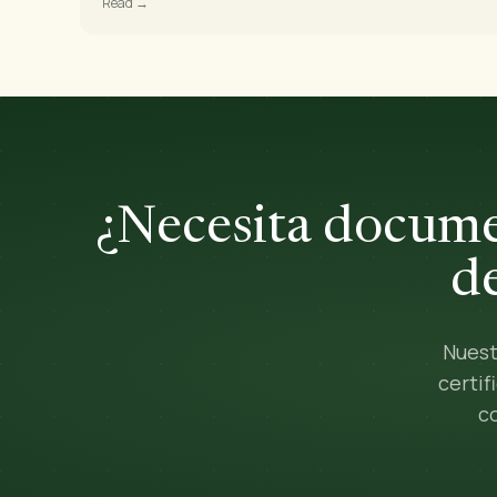
Read →
¿Necesita docume
d
Nuest
certi
c