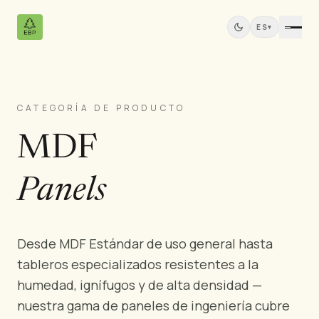
ES
▾
CATEGORÍA DE PRODUCTO
Productos
MDF
Todos los Productos
Contrachapado de Pino
Paneles de Madera Maciza
Panels
Paneles MDF
Madera Aserrada
Muebles de Pino
Desde MDF Estándar de uso general hasta
Puertas
tableros especializados resistentes a la
Molduras
humedad, ignífugos y de alta densidad —
Paneles de Teca
nuestra gama de paneles de ingeniería cubre