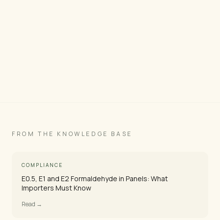
Solicitar este panel →
Ver Imágenes del Producto
FROM THE KNOWLEDGE BASE
COMPLIANCE
E0.5, E1 and E2 Formaldehyde in Panels: What
Importers Must Know
Read →