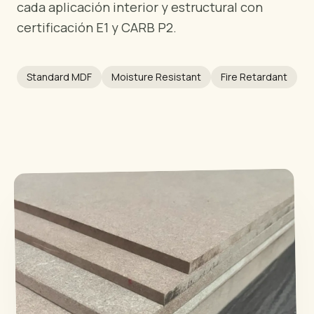
cada aplicación interior y estructural con
POR REGIÓN
certificación E1 y CARB P2.
🇺🇸
Estados Unidos
🇪🇺
Unión Europea
🇬🇧
Reino Unido
Standard MDF
Moisture Resistant
Fire Retardant
🇨🇦
Canadá
🇦🇪
Oriente Medio
🇦🇺
Australia
🇵🇱
Polonia
Herramientas
Calculadora Carga Contrachapado
Comparar grados