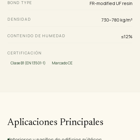
BOND TYPE
FR-modified UF resin
DENSIDAD
730–780 kg/m³
CONTENIDO DE HUMEDAD
≤12%
CERTIFICACIÓN
Clase B1 (EN 13501-1)
Marcado CE
Aplicaciones Principales
Interiores y pasillos de edificios públicos