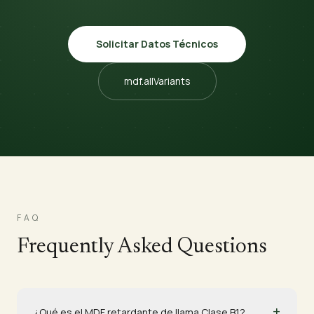
Solicitar Datos Técnicos
mdf.allVariants
FAQ
Frequently Asked Questions
+
¿Qué es el MDF retardante de llama Clase B1?