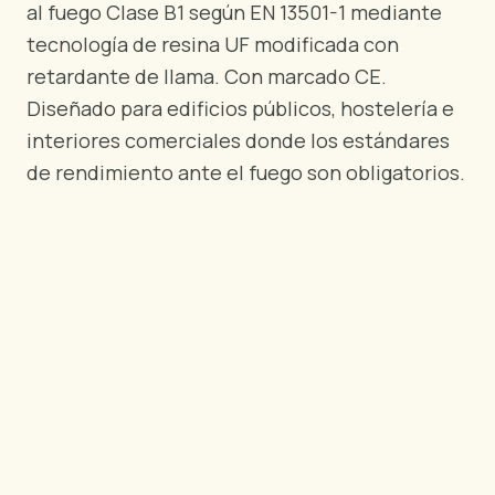
al fuego Clase B1 según EN 13501-1 mediante
POR REGIÓN
tecnología de resina UF modificada con
🇺🇸
Estados Unidos
retardante de llama. Con marcado CE.
🇪🇺
Unión Europea
Diseñado para edificios públicos, hostelería e
🇬🇧
Reino Unido
interiores comerciales donde los estándares
🇨🇦
Canadá
🇦🇪
Oriente Medio
de rendimiento ante el fuego son obligatorios.
🇦🇺
Australia
🇵🇱
Polonia
Herramientas
Calculadora Carga Contrachapado
Comparar grados