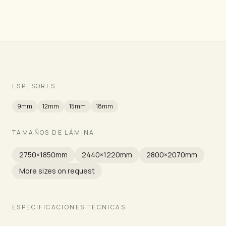
ESPESORES
9mm
12mm
15mm
18mm
TAMAÑOS DE LÁMINA
2750×1850mm
2440×1220mm
2800×2070mm
More sizes on request
ESPECIFICACIONES TÉCNICAS