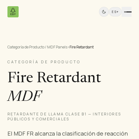
ES
▾
Categoría de Producto / MDF Panels
›
Fire Retardant
Productos
Todos los Productos
CATEGORÍA DE PRODUCTO
Contrachapado de Pino
Fire Retardant
Paneles de Madera Maciza
Paneles MDF
MDF
Madera Aserrada
Muebles de Pino
Puertas
RETARDANTE DE LLAMA CLASE B1 — INTERIORES
PÚBLICOS Y COMERCIALES
Molduras
Paneles de Teca
El MDF FR alcanza la clasificación de reacción