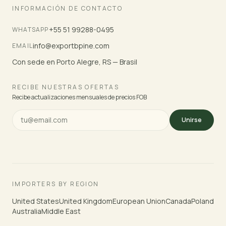
INFORMACIÓN DE CONTACTO
+55 51 99288-0495
WHATSAPP
info@exportbpine.com
EMAIL
Con sede en Porto Alegre, RS — Brasil
RECIBE NUESTRAS OFERTAS
Recibe actualizaciones mensuales de precios FOB
Unirse
IMPORTERS BY REGION
United States
United Kingdom
European Union
Canada
Poland
Australia
Middle East