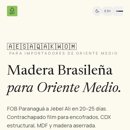
ES
▾
🇦🇪
🇸🇦
🇶🇦
🇰🇼
🇴🇲
Productos
PARA IMPORTADORES DE ORIENTE MEDIO
Todos los Productos
Contrachapado de Pino
Madera Brasileña
Paneles de Madera Maciza
Paneles MDF
para Oriente Medio.
Madera Aserrada
Muebles de Pino
Puertas
FOB Paranaguá a Jebel Ali en 20–25 días.
Molduras
Contrachapado film para encofrados, CDX
Paneles de Teca
estructural, MDF y madera aserrada.