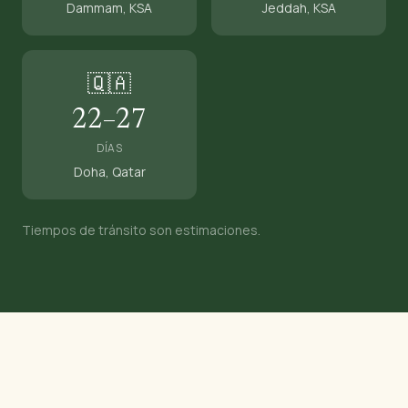
Dammam, KSA
Jeddah, KSA
🇶🇦
22–27
DÍAS
Doha, Qatar
Tiempos de tránsito son estimaciones.