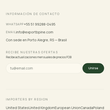
INFORMACIÓN DE CONTACTO
+55 51 99288-0495
WHATSAPP
info@exportbpine.com
EMAIL
Con sede en Porto Alegre, RS — Brasil
RECIBE NUESTRAS OFERTAS
Recibe actualizaciones mensuales de precios FOB
Unirse
IMPORTERS BY REGION
United States
United Kingdom
European Union
Canada
Poland