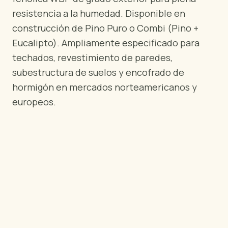
POR REGIÓN
resistencia a la humedad. Disponible en
🇺🇸
Estados Unidos
construcción de Pino Puro o Combi (Pino +
🇪🇺
Unión Europea
Eucalipto). Ampliamente especificado para
🇬🇧
Reino Unido
techados, revestimiento de paredes,
🇨🇦
Canadá
subestructura de suelos y encofrado de
🇦🇪
Oriente Medio
hormigón en mercados norteamericanos y
🇦🇺
Australia
europeos.
🇵🇱
Polonia
Herramientas
Calculadora Carga Contrachapado
Comparar grados