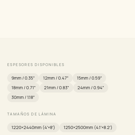
Grado
ESPESORES DISPONIBLES
9mm / 0.35"
12mm / 0.47"
15mm / 0.59"
18mm / 0.71"
21mm / 0.83"
24mm / 0.94"
30mm / 1.18"
TAMAÑOS DE LÁMINA
1220×2440mm (4'×8')
1250×2500mm (4.1'×8.2')