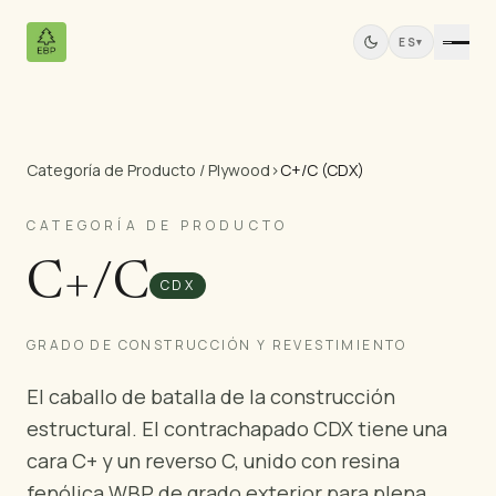
ES
▾
Categoría de Producto / Plywood
›
C+/C (CDX)
Productos
Todos los Productos
CATEGORÍA DE PRODUCTO
Contrachapado de Pino
C+/C
Paneles de Madera Maciza
CDX
Paneles MDF
Madera Aserrada
GRADO DE CONSTRUCCIÓN Y REVESTIMIENTO
Muebles de Pino
El caballo de batalla de la construcción
Puertas
estructural. El contrachapado CDX tiene una
Molduras
cara C+ y un reverso C, unido con resina
Paneles de Teca
fenólica WBP de grado exterior para plena