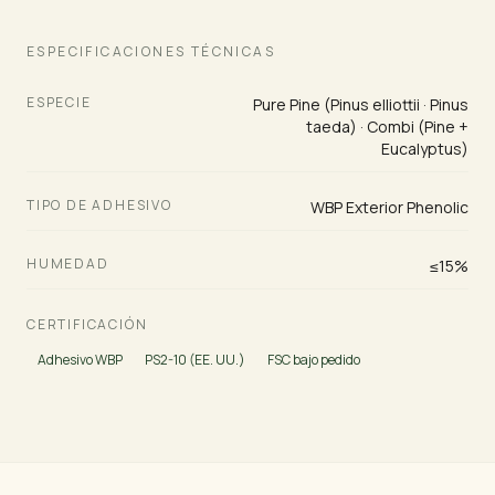
ESPECIFICACIONES TÉCNICAS
ESPECIE
Pure Pine (Pinus elliottii · Pinus
taeda) · Combi (Pine +
Eucalyptus)
TIPO DE ADHESIVO
WBP Exterior Phenolic
HUMEDAD
≤15%
CERTIFICACIÓN
Adhesivo WBP
PS2-10 (EE. UU.)
FSC bajo pedido