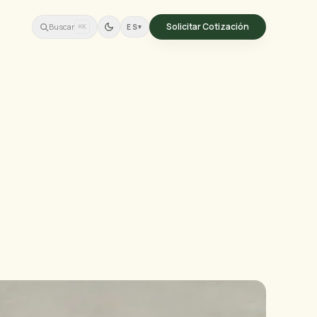
Solicitar Cotización
Buscar
ES
▾
⌘K