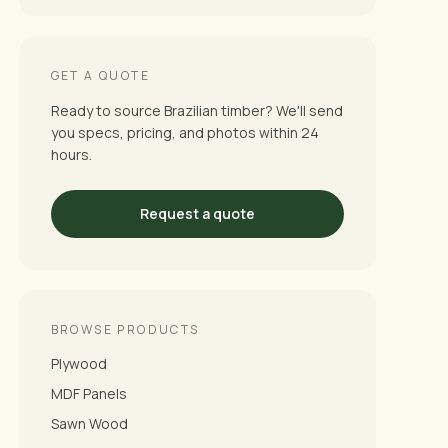
GET A QUOTE
Ready to source Brazilian timber? We'll send
you specs, pricing, and photos within 24
hours.
Request a quote
BROWSE PRODUCTS
Plywood
MDF Panels
Sawn Wood