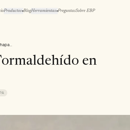
cio
Productos
Blog
Herramientas
Preguntas
Sobre EBP
▾
▾
E0,5, E1 y E2 de Formaldehído en Contrachapado
 Formaldehído en
PA