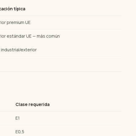
cación típica
rior premium UE
rior estándar UE — más común
 industrial/exterior
Clase requerida
E1
E0,5