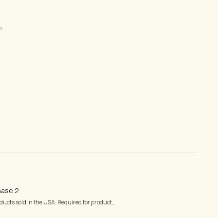
→
n 24 horas hábiles para
ra aserrada y pedidos
hase 2
ducts sold in the USA. Required for product…