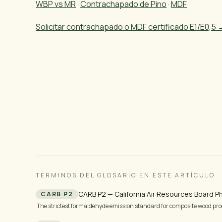
WBP vs MR
·
Contrachapado de Pino
·
MDF
Solicitar contrachapado o MDF certificado E1/E0,5 
¿Listo para importar madera brasileña?
Le enviaremos especificaciones, precios y fotos — e
productos estándar, o 3 a 5 días hábiles para made
personalizados.
TÉRMINOS DEL GLOSARIO EN ESTE ARTÍCULO
CARB P2 — California Air Resources Board P
CARB P2
The strictest formaldehyde emission standard for composite wood pro