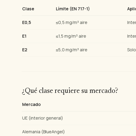
Clase
Límite (EN 717-1)
Apli
E0,5
≤0,5 mg/m³ aire
Inte
E1
≤1,5 mg/m³ aire
Inte
E2
≤5,0 mg/m³ aire
Solo
¿Qué clase requiere su mercado?
Mercado
UE (interior general)
Alemania (BlueAngel)