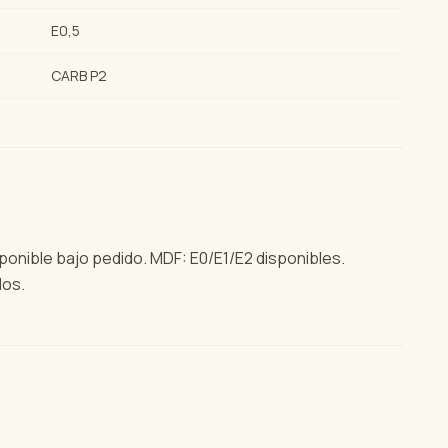
E0,5
CARB P2
ponible bajo pedido. MDF: E0/E1/E2 disponibles.
dos.