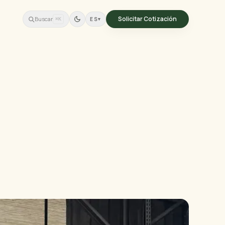
Solicitar Cotización
Buscar
ES
▾
⌘K