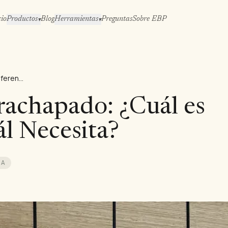
cio
Productos
Blog
Herramientas
Preguntas
Sobre EBP
▾
▾
WBP vs MR Contrachapado: ¿Cuál es la Diferencia y Cuál Necesita?
achapado: ¿Cuál es
ál Necesita?
ÍA