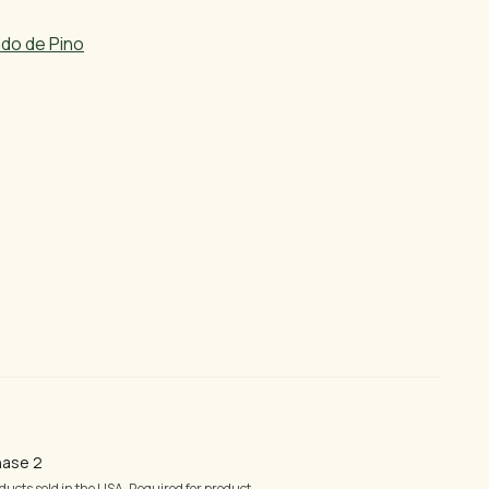
do de Pino
n 24 horas hábiles para
ra aserrada y pedidos
hase 2
ducts sold in the USA. Required for product…