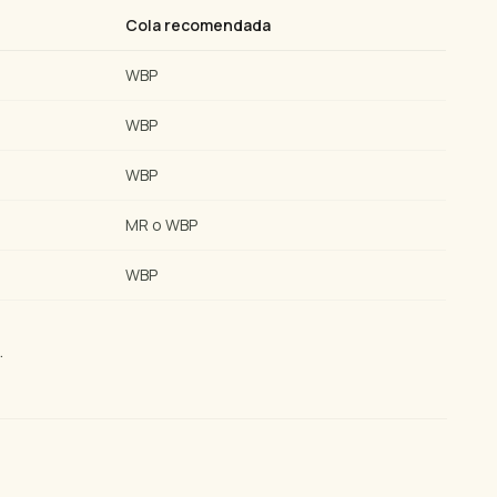
Cola recomendada
WBP
WBP
WBP
MR o WBP
WBP
.