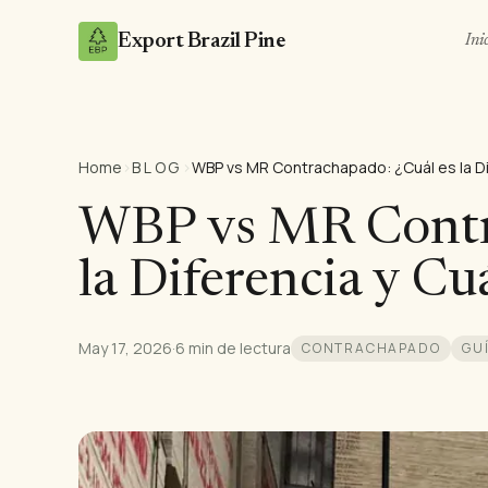
Export Brazil Pine
Ini
Home
›
BLOG
›
WBP vs MR Contr
la Diferencia y Cu
May 17, 2026
·
6 min de lectura
CONTRACHAPADO
GU