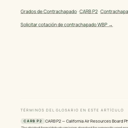
Grados de Contrachapado
·
CARB P2
·
Contrachapa
Solicitar cotación de contrachapado WBP →
¿Listo para importar madera brasileña?
Le enviaremos especificaciones, precios y fotos — e
productos estándar, o 3 a 5 días hábiles para made
personalizados.
TÉRMINOS DEL GLOSARIO EN ESTE ARTÍCULO
CARB P2 — California Air Resources Board P
CARB P2
The strictest formaldehyde emission standard for composite wood pro