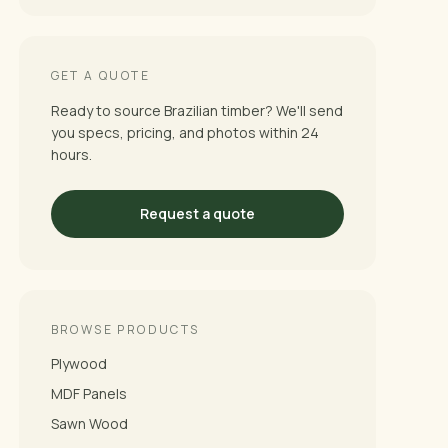
GET A QUOTE
Ready to source Brazilian timber? We'll send
you specs, pricing, and photos within 24
hours.
Request a quote
BROWSE PRODUCTS
Plywood
MDF Panels
Sawn Wood