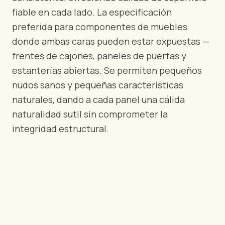
POR REGIÓN
fiable en cada lado. La especificación
🇺🇸
Estados Unidos
preferida para componentes de muebles
🇪🇺
Unión Europea
donde ambas caras pueden estar expuestas —
🇬🇧
Reino Unido
frentes de cajones, paneles de puertas y
🇨🇦
Canadá
estanterías abiertas. Se permiten pequeños
🇦🇪
Oriente Medio
nudos sanos y pequeñas características
🇦🇺
Australia
naturales, dando a cada panel una cálida
🇵🇱
Polonia
naturalidad sutil sin comprometer la
integridad estructural.
Herramientas
Calculadora Carga Contrachapado
Comparar grados