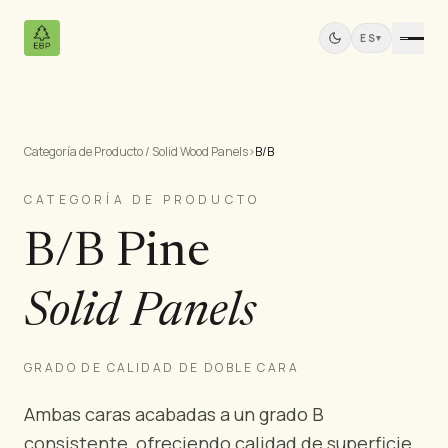
ES
▾
Categoría de Producto / Solid Wood Panels
›
B/B
Productos
Todos los Productos
CATEGORÍA DE PRODUCTO
Contrachapado de Pino
B/B Pine
Paneles de Madera Maciza
Paneles MDF
Solid Panels
Madera Aserrada
Muebles de Pino
Puertas
GRADO DE CALIDAD DE DOBLE CARA
Molduras
Ambas caras acabadas a un grado B
Paneles de Teca
consistente, ofreciendo calidad de superficie