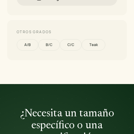
OTROS GRADOS
A/B
B/C
C/C
Teak
¿Necesita un tamaño
específico o una