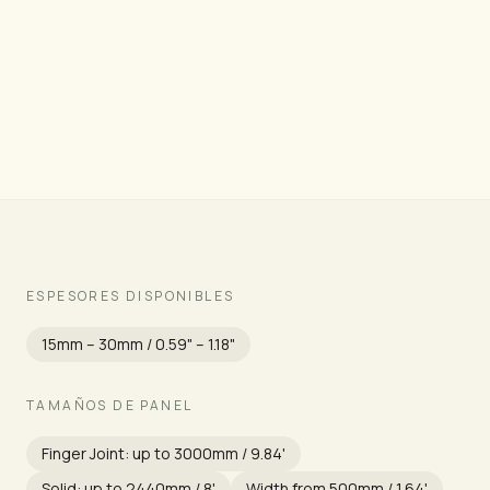
Grade
ESPESORES DISPONIBLES
15mm – 30mm / 0.59" – 1.18"
TAMAÑOS DE PANEL
Finger Joint: up to 3000mm / 9.84'
Solid: up to 2440mm / 8'
Width from 500mm / 1.64'