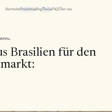
Startseite
Produkte
Blog
Tools
FAQ
Über uns
▾
▾
Kiefersperrholz aus Brasilien für den US-Wohnungsbaumarkt: Bezugsguide
s Brasilien für den
markt: