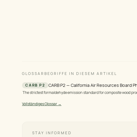
Bereit, brasilianisches Holz zu beziehen?
Wir senden Ihnen Spezifikationen, Preise und Fotos 
Geschäftsstunden für Standardprodukte oder 3 bis 5
und Sonderbestellungen.
GLOSSARBEGRIFFE IN DIESEM ARTIKEL
CARB P2 — California Air Resources Board P
CARB P2
The strictest formaldehyde emission standard for composite wood pro
Vollständiges Glossar →
STAY INFORMED