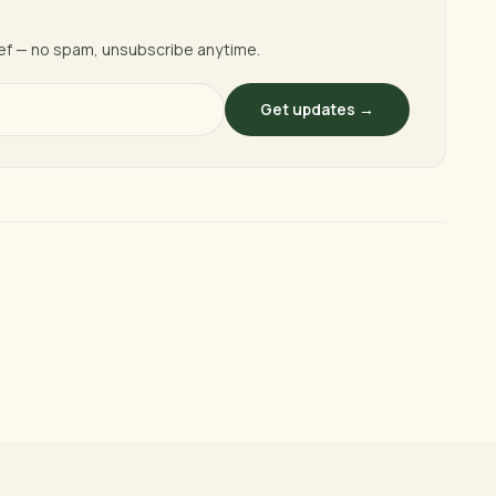
ief — no spam, unsubscribe anytime.
Get updates →