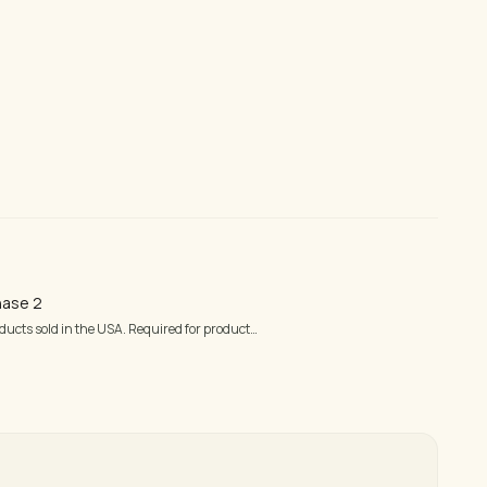
— innerhalb von 24
 Werktage für Schnittholz
hase 2
ducts sold in the USA. Required for product…