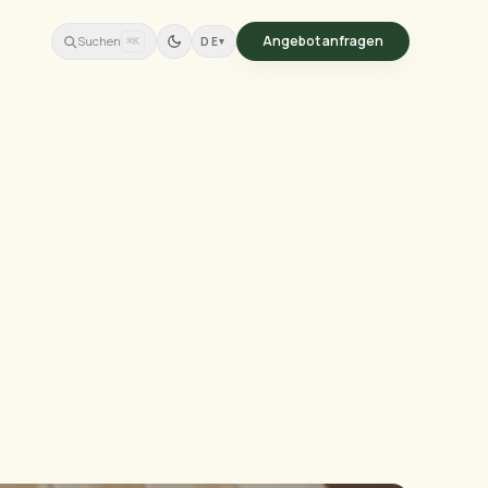
Angebot anfragen
Suchen
DE
▾
⌘K