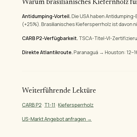
Warum brasilianisches Kiefernholz f
Antidumping-Vorteil.
Die USA haben Antidumping-
(+25%). Brasilianisches Kiefersperrholz ist davon n
CARB P2-Verfügbarkeit.
TSCA-Titel-VI-Zertifizier
Direkte Atlantikroute.
Paranaguá → Houston: 12–1
Weiterführende Lektüre
CARB P2
·
T1-11
·
Kiefersperrholz
US-Markt Angebot anfragen →