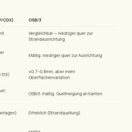
P/CDX)
OSB/3
mit
Vergleichbar — niedriger quer zur
Strandausrichtung
der
Mäßig; niedriger quer zur Ausrichtung
±0,7–0,8mm, aber mehr
 315)
Oberflächenvariation
et;
OSB/3: mäßig; Quellneigung an Kanten
ierlagen)
Erheblich (Strandquellung)
Mäßig