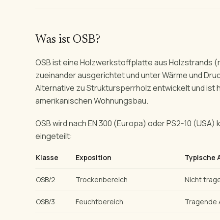
Was ist OSB?
OSB ist eine Holzwerkstoffplatte aus Holzstrands (
zueinander ausgerichtet und unter Wärme und Druck
Alternative zu Struktursperrholz entwickelt und ist
amerikanischen Wohnungsbau.
OSB wird nach EN 300 (Europa) oder PS2-10 (USA) kl
eingeteilt:
Klasse
Exposition
Typische
OSB/2
Trockenbereich
Nicht tra
OSB/3
Feuchtbereich
Tragende 