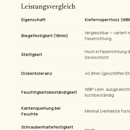
Leistungsvergleich
Eigenschaft
Kiefernsperrholz (WB
Vergleichbar — variiert 
Biegefestigkeit (18mm)
Faserrichtung
Hoch in Faserrichtung 
Steifigkeit
Deckschicht
Dickentoleranz
±0,8mm (geschliffen EN
WBP-Leim: ausgezeichn
Feuchtigkeitsbeständigkeit
kochbeständig
Kantenquellung bei
Minimal (verklebte Furn
Feuchte
Schraubenhaltefestigkeit
Hoch