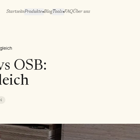
Startseite
Produkte
Blog
Tools
FAQ
Über uns
▾
▾
rgleich
vs OSB:
leich
N