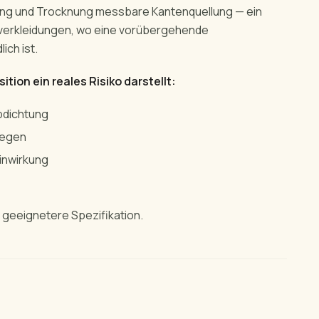
ung und Trocknung messbare Kantenquellung — ein
erkleidungen, wo eine vorübergehende
ch ist.
ion ein reales Risiko darstellt:
bdichtung
Regen
inwirkung
e geeignetere Spezifikation.