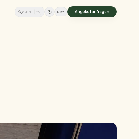
Angebot anfragen
Suchen
DE
▾
⌘K