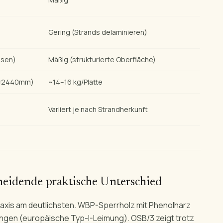
Gering (Strands delaminieren)
ssen)
Mäßig (strukturierte Oberfläche)
20×2440mm)
~14–16 kg/Platte
Variiert je nach Strandherkunft
cheidende praktische Unterschied
raxis am deutlichsten. WBP-Sperrholz mit Phenolharz
ngen (europäische Typ-I-Leimung). OSB/3 zeigt trotz