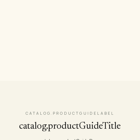
Architrave
Skirting
Custom Profiles
FSC Available
Explorer Moulures →
CATALOG.PRODUCTGUIDELABEL
catalog.productGuideTitle