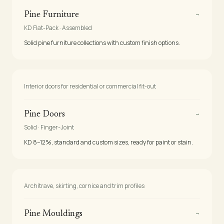
→
Pine Furniture
KD Flat-Pack · Assembled
Solid pine furniture collections with custom finish options.
Interior doors for residential or commercial fit-out
→
Pine Doors
Solid · Finger-Joint
KD 8–12%, standard and custom sizes, ready for paint or stain.
Architrave, skirting, cornice and trim profiles
→
Pine Mouldings