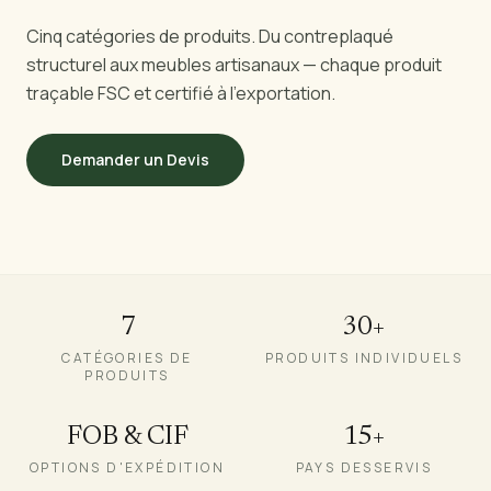
PAR RÉGION
Cinq catégories de produits. Du contreplaqué
🇺🇸
États-Unis
structurel aux meubles artisanaux — chaque produit
🇪🇺
Union Européenne
traçable FSC et certifié à l'exportation.
🇬🇧
Royaume-Uni
🇨🇦
Canada
Demander un Devis
🇦🇪
Moyen-Orient
🇦🇺
Australie
🇵🇱
Pologne
Outils
7
30+
CATÉGORIES DE
PRODUITS INDIVIDUELS
Calculateur Charge Contreplaqué
PRODUITS
Comparer les grades
FOB & CIF
15+
OPTIONS D'EXPÉDITION
PAYS DESSERVIS