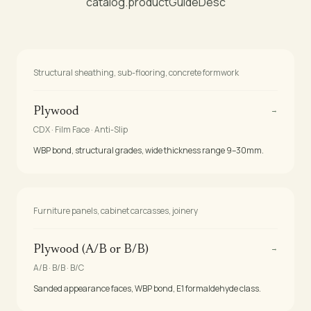
catalog.productGuideDesc
Structural sheathing, sub-flooring, concrete formwork
→
Plywood
CDX · Film Face · Anti-Slip
WBP bond, structural grades, wide thickness range 9–30mm.
Furniture panels, cabinet carcasses, joinery
→
Plywood (A/B or B/B)
A/B · B/B · B/C
Sanded appearance faces, WBP bond, E1 formaldehyde class.