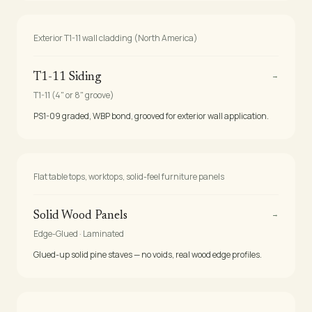
Exterior T1-11 wall cladding (North America)
→
T1-11 Siding
T1-11 (4" or 8" groove)
PS1-09 graded, WBP bond, grooved for exterior wall application.
Flat table tops, worktops, solid-feel furniture panels
→
Solid Wood Panels
Edge-Glued · Laminated
Glued-up solid pine staves — no voids, real wood edge profiles.