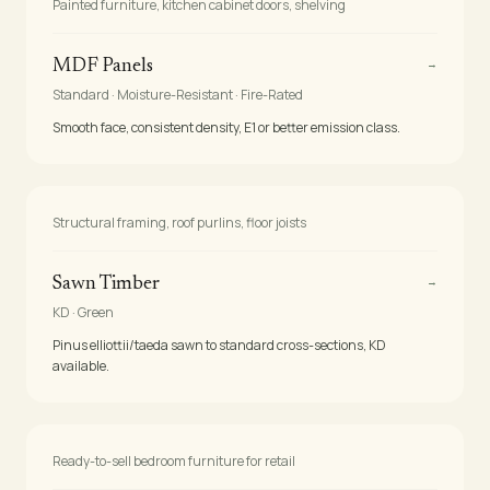
Painted furniture, kitchen cabinet doors, shelving
→
MDF Panels
Standard · Moisture-Resistant · Fire-Rated
Smooth face, consistent density, E1 or better emission class.
Structural framing, roof purlins, floor joists
→
Sawn Timber
KD · Green
Pinus elliottii/taeda sawn to standard cross-sections, KD
available.
Ready-to-sell bedroom furniture for retail