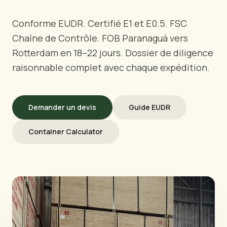
PAR RÉGION
🇺🇸
États-Unis
Conforme EUDR. Certifié E1 et E0.5. FSC
🇪🇺
Union Européenne
Chaîne de Contrôle. FOB Paranaguá vers
🇬🇧
Royaume-Uni
Rotterdam en 18–22 jours. Dossier de diligence
🇨🇦
Canada
raisonnable complet avec chaque expédition.
🇦🇪
Moyen-Orient
🇦🇺
Australie
🇵🇱
Pologne
Demander un devis
Guide EUDR
Container Calculator
Outils
Calculateur Charge Contreplaqué
Comparer les grades