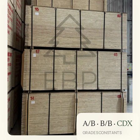
A/B · B/B ·
CDX
GRADES CONSTANTS