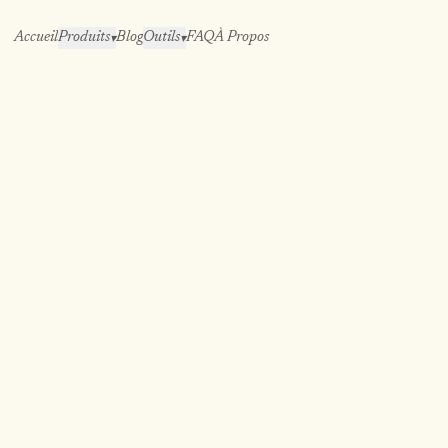
Accueil
Produits
Blog
Outils
FAQ
À Propos
▾
▾