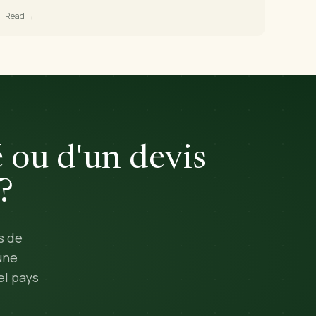
Read →
 ou d'un devis
?
s de
une
el pays