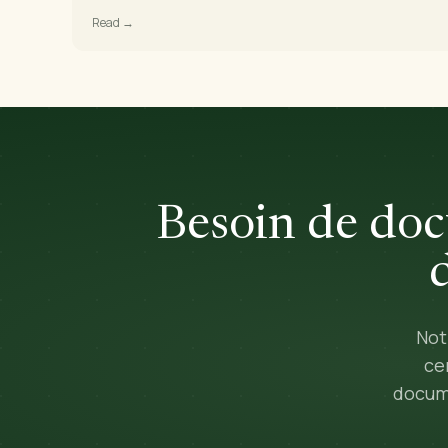
Read →
Besoin de doc
Not
ce
docume