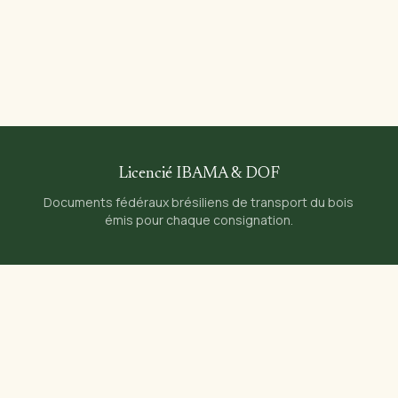
Licencié IBAMA & DOF
Documents fédéraux brésiliens de transport du bois
émis pour chaque consignation.