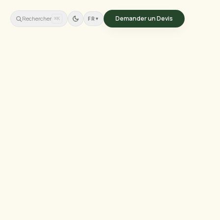
Demander un Devis
Rechercher
FR
▾
⌘K