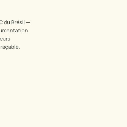
C du Brésil —
cumentation
teurs
raçable.