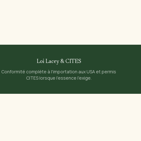
1
Loi Lacey & CITES
Conformité complète à l'importation aux USA et permis
CITES lorsque l'essence l'exige.