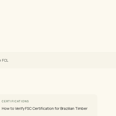
Tropical
Voir les Images du Produit
e FCL
CERTIFICATIONS
How to Verify FSC Certification for Brazilian Timber