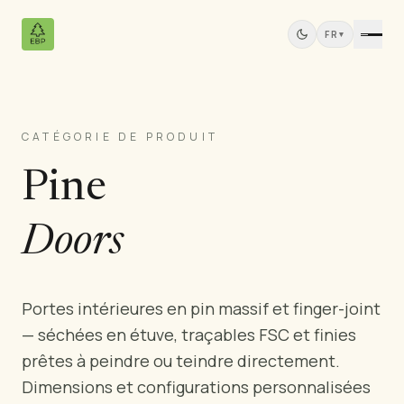
FR
▾
CATÉGORIE DE PRODUIT
Produits
Pine
Tous les Produits
Contreplaqué de Pin
Panneaux Bois Massif
Doors
Panneaux MDF
Bois Scié
Meubles en Pin
Portes intérieures en pin massif et finger-joint
Portes
— séchées en étuve, traçables FSC et finies
Moulures
prêtes à peindre ou teindre directement.
Panneaux de Teck
Dimensions et configurations personnalisées