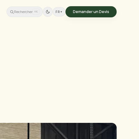
Demander un Devis
Rechercher
FR
▾
⌘K