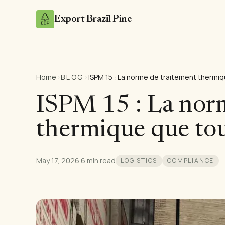
Export Brazil Pine
Home
›
BLOG
›
ISPM 15 : La nor
thermique que to
May 17, 2026
·
6 min read
LOGISTICS
COMPLIANCE