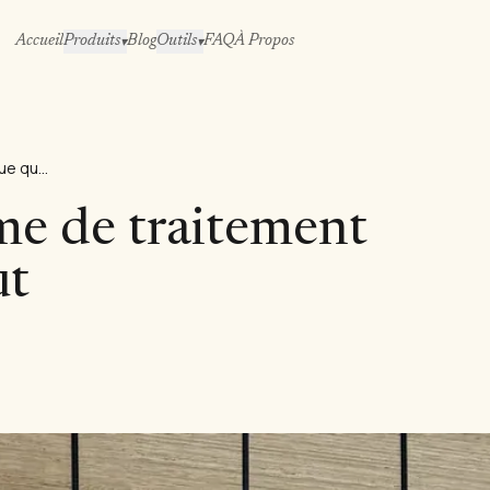
Accueil
Produits
Blog
Outils
FAQ
À Propos
▾
▾
ISPM 15 : La norme de traitement thermique que tout
me de traitement
ut