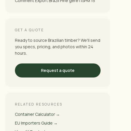
Comment Export Brazil Pine gère l'ISPM 15
GET A QUOTE
Ready to source Brazilian timber? We'll send
you specs, pricing, and photos within 24
hours.
Request a quote
RELATED RESOURCES
Container Calculator →
EU Importers Guide →