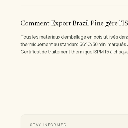
Comment Export Brazil Pine gère l'
Tous les matériaux d'emballage en bois utilisés dans
thermiquement au standard 56°C/30 min, marqués a
Certificat de traitement thermique ISPM 15 à chaqu
Planning your first FCL shipment?
We guide you from proforma invoice to port delivery.
STAY INFORMED