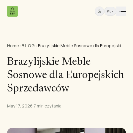
PL
▾
Home
›
BLOG
›
Brazylijskie Meble Sosnowe dla Europejskich Sprzedawców
Produkty
Wszystkie produkty
Brazylijskie Meble
Sklejka sosnowa
Sosnowe dla Europejskich
Panele z drewna litego
Płyty MDF
Sprzedawców
Tarcica
Meble sosnowe
May 17, 2026
·
7 min czytania
Drzwi
Listwy i profile
Panele Tekowe