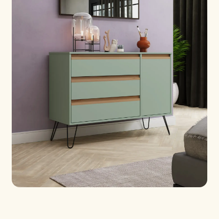
WEDŁUG REGIONU
🇺🇸
Stany Zjednoczone
🇪🇺
Unia Europejska
🇬🇧
Wielka Brytania
🇨🇦
Kanada
🇦🇪
Bliski Wschód
🇦🇺
Australia
🇵🇱
Polska
Narzędzia
Kalkulator Ładunku Sklejki
Porównaj gatunki