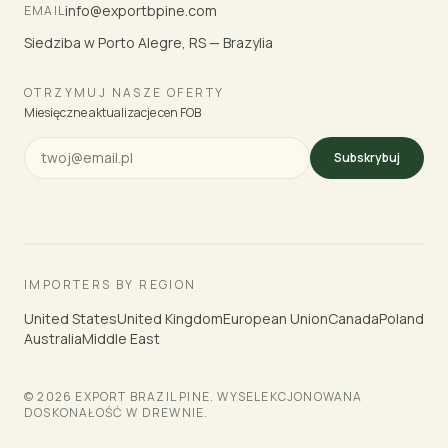
info@exportbpine.com
EMAIL
Siedziba w Porto Alegre, RS — Brazylia
OTRZYMUJ NASZE OFERTY
Miesięczne aktualizacje cen FOB
Subskrybuj
IMPORTERS BY REGION
United States
United Kingdom
European Union
Canada
Poland
Australia
Middle East
© 2026 EXPORT BRAZIL PINE. WYSELEKCJONOWANA
DOSKONAŁOŚĆ W DREWNIE.