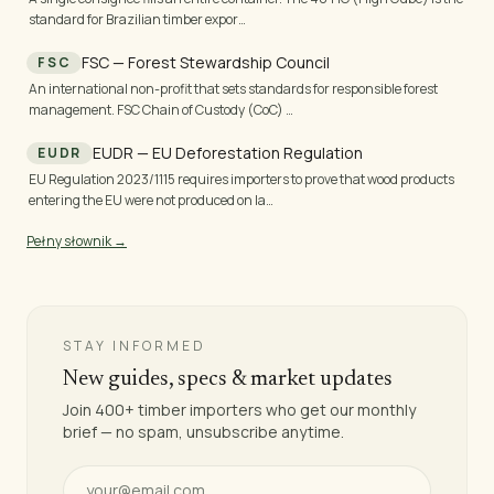
standard for Brazilian timber expor…
FSC — Forest Stewardship Council
FSC
An international non-profit that sets standards for responsible forest
management. FSC Chain of Custody (CoC) …
EUDR — EU Deforestation Regulation
EUDR
EU Regulation 2023/1115 requires importers to prove that wood products
entering the EU were not produced on la…
Pełny słownik →
STAY INFORMED
New guides, specs & market updates
Join 400+ timber importers who get our monthly
brief — no spam, unsubscribe anytime.