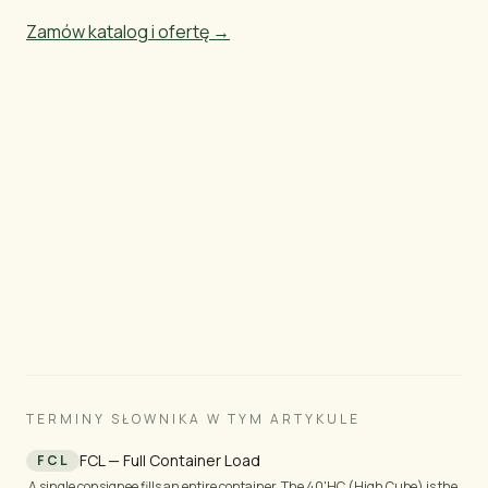
Zamów katalog i ofertę →
Gotowy na import drewna z Brazylii?
Prześlemy Ci specyfikacje, ceny i zdjęcia — w ciągu
24 godzin roboczych dla standardowych
produktów lub 3–5 dni roboczych dla tarcicy i
zamówień niestandardowych.
TERMINY SŁOWNIKA W TYM ARTYKULE
FCL — Full Container Load
FCL
A single consignee fills an entire container. The 40'HC (High Cube) is the