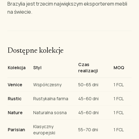
Brazylia jest trzecim największym eksporterem mebli
na świecie.
Dostępne kolekcje
Czas
Kolekcja
Styl
MOQ
realizacji
Venice
Współczesny
50–65 dni
1 FCL
Rustic
Rustykalna farma
45–60 dni
1 FCL
Nature
Naturalna sosna
45–60 dni
1 FCL
Klasyczny
Parisian
55–70 dni
1 FCL
europejski