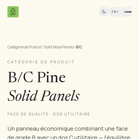
FR
▾
Catégorie de Produit / Solid Wood Panels
›
B/C
Produits
Tous les Produits
CATÉGORIE DE PRODUIT
Contreplaqué de Pin
B/C Pine
Panneaux Bois Massif
Panneaux MDF
Solid Panels
Bois Scié
Meubles en Pin
Portes
FACE DE QUALITÉ · DOS UTILITAIRE
Moulures
Un panneau économique combinant une face
Panneaux de Teck
de grade B avec un dos C utilitaire — l'équilibre