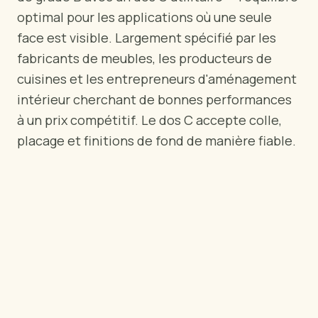
PAR RÉGION
optimal pour les applications où une seule
🇺🇸
États-Unis
face est visible. Largement spécifié par les
🇪🇺
Union Européenne
fabricants de meubles, les producteurs de
🇬🇧
Royaume-Uni
cuisines et les entrepreneurs d'aménagement
🇨🇦
Canada
intérieur cherchant de bonnes performances
🇦🇪
Moyen-Orient
à un prix compétitif. Le dos C accepte colle,
🇦🇺
Australie
placage et finitions de fond de manière fiable.
🇵🇱
Pologne
Outils
Calculateur Charge Contreplaqué
Comparer les grades