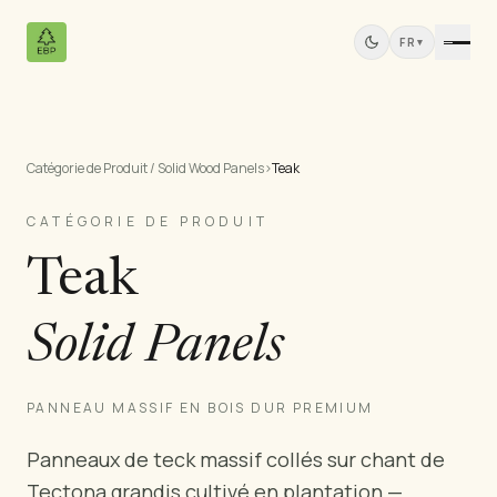
FR
▾
Catégorie de Produit / Solid Wood Panels
›
Teak
Produits
Tous les Produits
CATÉGORIE DE PRODUIT
Contreplaqué de Pin
Teak
Panneaux Bois Massif
Panneaux MDF
Solid Panels
Bois Scié
Meubles en Pin
Portes
PANNEAU MASSIF EN BOIS DUR PREMIUM
Moulures
Panneaux de teck massif collés sur chant de
Panneaux de Teck
Tectona grandis cultivé en plantation —