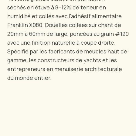
PAR RÉGION
séchés en étuve à 8–12% de teneur en
🇺🇸
États-Unis
humidité et collés avec l'adhésif alimentaire
🇪🇺
Union Européenne
Franklin X080. Douelles collées sur chant de
🇬🇧
Royaume-Uni
20mm à 60mm de large, poncées au grain #120
🇨🇦
Canada
avec une finition naturelle à coupe droite.
🇦🇪
Moyen-Orient
Spécifié par les fabricants de meubles haut de
🇦🇺
Australie
gamme, les constructeurs de yachts et les
🇵🇱
Pologne
entrepreneurs en menuiserie architecturale
du monde entier.
Outils
Calculateur Charge Contreplaqué
Comparer les grades