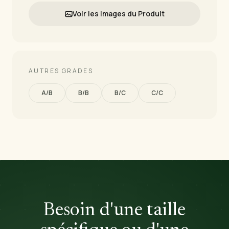
Voir les Images du Produit
AUTRES GRADES
A/B
B/B
B/C
C/C
Besoin d'une taille