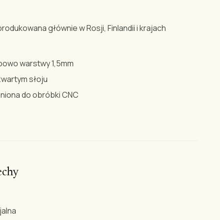
 produkowana głównie w Rosji, Finlandii i krajach
powo warstwy 1,5mm
zwartym słoju
niona do obróbki CNC
echy
jalna