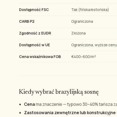
Dostępność FSC
Tak (fińska/estońska)
CARB P2
Ograniczona
Zgodność z EUDR
Złożona
Dostępność w UE
Ograniczona, wyższe ceny
Cena wskaźnikowa FOB
€400–600/m³
Kiedy wybrać brazylijską sosnę
Cena
ma znaczenie — typowo 30–40% tańsza z
Zastosowania zewnętrzne lub konstrukcyjne