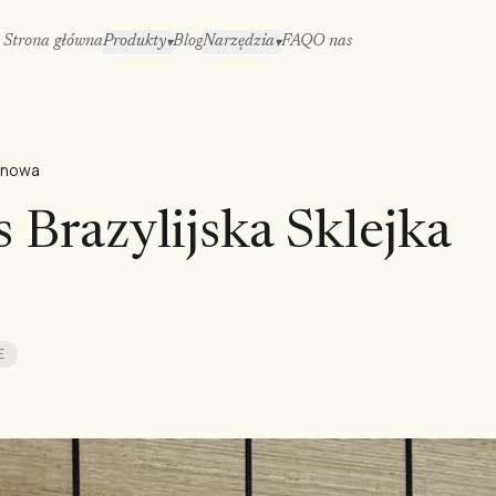
Strona główna
Produkty
Blog
Narzędzia
FAQ
O nas
▾
▾
osnowa
 Brazylijska Sklejka
E