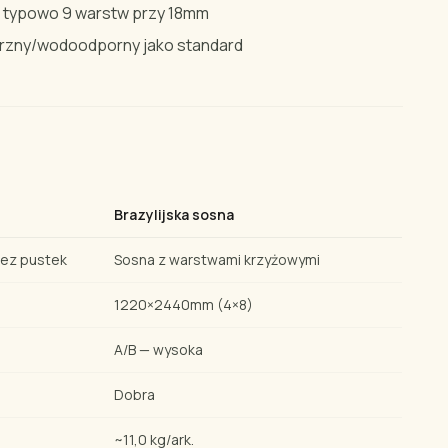
, typowo 9 warstw przy 18mm
zny/wodoodporny jako standard
Brazylijska sosna
ez pustek
Sosna z warstwami krzyżowymi
1220×2440mm (4×8)
A/B — wysoka
Dobra
~11,0 kg/ark.