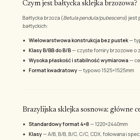
Czym jest bałtycka sklejka brzozowa?
Bałtycka brzoza (
Betula pendula/pubescens
) jest
bałtyckich:
Wielowarstwowa konstrukcja bez pustek
— ty
Klasy B/BB do B/B
— czyste forniry brzozowe o 
Wysoka płaskość i stabilność wymiarowa
— ce
Format kwadratowy
— typowo 1525×1525mm
Brazylijska sklejka sosnowa: główne c
Standardowy format 4×8
— 1220×2440mm
Klasy
— A/B, B/B, B/C, C/C, CDX, foliowana i spec