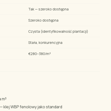
Tak — szeroko dostępna
Szeroko dostępna
Czysta (identyfikowalność plantacji)
Stała, konkurencyjna
€280–380/m³
a m³
— klej WBP fenolowy jako standard