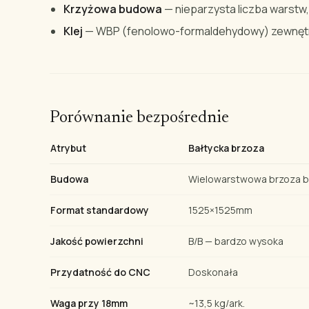
Krzyżowa budowa
— nieparzysta liczba warstw
Klej
— WBP (fenolowo-formaldehydowy) zewnętr
Porównanie bezpośrednie
Atrybut
Bałtycka brzoza
Budowa
Wielowarstwowa brzoza b
Format standardowy
1525×1525mm
Jakość powierzchni
B/B — bardzo wysoka
Przydatność do CNC
Doskonała
Waga przy 18mm
~13,5 kg/ark.