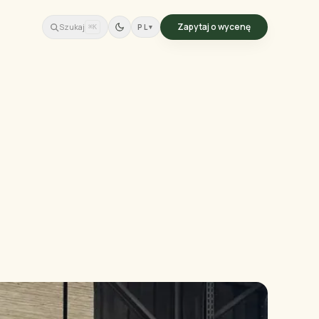
Zapytaj o wycenę
Szukaj
PL
▾
⌘K