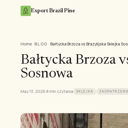
Export Brazil Pine
Home
›
BLOG
›
Bałtycka Brzoza vs Brazylijska Sklejka S
Bałtycka Brzoza vs
Sosnowa
May 13, 2026
·
8 min czytania
SKLEJKA
ZAOPATRZENI