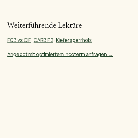
Weiterführende Lektüre
FOB vs CIF
·
CARB P2
·
Kiefersperrholz
Angebot mit optimiertem Incoterm anfragen →
Bereit, brasilianisches Holz zu beziehen?
Wir senden Ihnen Spezifikationen, Preise und Fotos
— innerhalb von 24 Geschäftsstunden für
Standardprodukte oder 3 bis 5 Werktage für
Schnittholz und Sonderbestellungen.