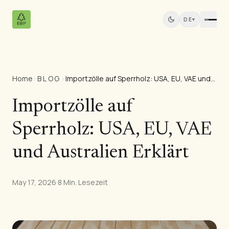
DE
▾
Home
›
BLOG
›
Importzölle auf Sperrholz: USA, EU, VAE und Australien Erklärt
Produkte
Alle Produkte
Importzölle auf
Kiefernfurniersperrholz
Sperrholz: USA, EU, VAE
Massivholzplatten
MDF-Platten
und Australien Erklärt
Schnittholz
Kiefernmöbel
May 17, 2026
·
8 Min. Lesezeit
Türen
Profilleisten
Teak-Platten