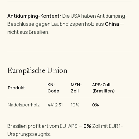
Antidumping-Kontext:
Die USA haben Antidumping-
Beschlüsse gegen Laubholzsperrholz aus
China
—
nicht aus Brasilien.
Europäische Union
KN-
MFN-
APS-Zoll
Produkt
Code
Zoll
(Brasilien)
Nadelsperrholz
4412.31
10%
0%
Brasilien profitiert vom EU-APS —
0%
Zoll mit EUR.1-
Ursprungszeugnis.