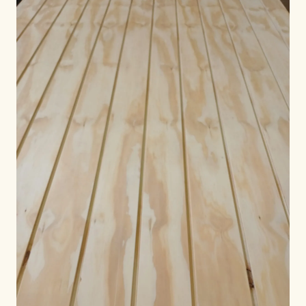
NACH REGION
🇺🇸
USA
🇪🇺
Europäische Union
🇬🇧
Vereinigtes Königreich
🇨🇦
Kanada
🇦🇪
Naher Osten
🇦🇺
Australien
🇵🇱
Polen
Tools
Sperrholz Ladungskalkulator
Qualitäten vergleichen