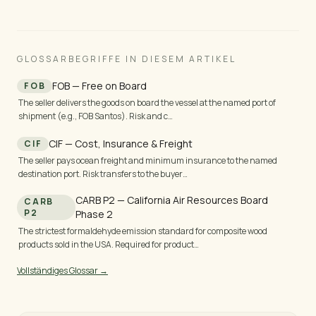
GLOSSARBEGRIFFE IN DIESEM ARTIKEL
FOB — Free on Board
FOB
The seller delivers the goods on board the vessel at the named port of
shipment (e.g., FOB Santos). Risk and c…
CIF — Cost, Insurance & Freight
CIF
The seller pays ocean freight and minimum insurance to the named
destination port. Risk transfers to the buyer…
CARB P2 — California Air Resources Board
CARB
P2
Phase 2
The strictest formaldehyde emission standard for composite wood
products sold in the USA. Required for product…
Vollständiges Glossar →