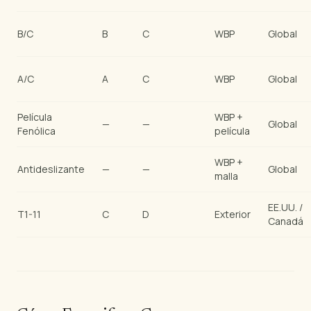
B/C
B
C
WBP
Global
A/C
A
C
WBP
Global
Película
WBP +
—
—
Global
Fenólica
película
WBP +
Antideslizante
—
—
Global
malla
EE.UU. /
T1-11
C
D
Exterior
Canadá