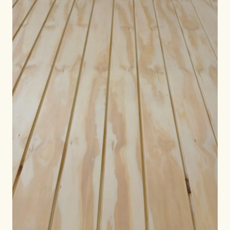
POR REGIÓN
🇺🇸
Estados Unidos
🇪🇺
Unión Europea
🇬🇧
Reino Unido
🇨🇦
Canadá
🇦🇪
Oriente Medio
🇦🇺
Australia
🇵🇱
Polonia
Herramientas
Calculadora Carga Contrachapado
Comparar grados