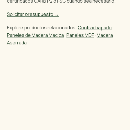
certificados CARB P2 o FSC cuando sea necesario.
Solicitar presupuesto →
Explore productos relacionados:
Contrachapado
·
Paneles de Madera Maciza
·
Paneles MDF
·
Madera
Aserrada
¿Listo para importar madera brasileña?
Le enviaremos especificaciones, precios y fotos —
en 24 horas hábiles para productos estándar, o 3 a
5 días hábiles para madera aserrada y pedidos
personalizados.