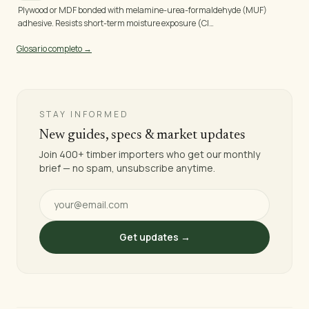
Plywood or MDF bonded with melamine-urea-formaldehyde (MUF)
adhesive. Resists short-term moisture exposure (Cl…
Glosario completo →
STAY INFORMED
New guides, specs & market updates
Join 400+ timber importers who get our monthly
brief — no spam, unsubscribe anytime.
Get updates →