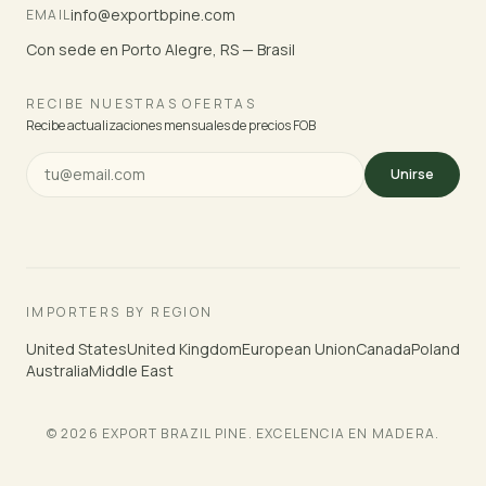
info@exportbpine.com
EMAIL
Con sede en Porto Alegre, RS — Brasil
RECIBE NUESTRAS OFERTAS
Recibe actualizaciones mensuales de precios FOB
Unirse
IMPORTERS BY REGION
United States
United Kingdom
European Union
Canada
Poland
Australia
Middle East
© 2026 EXPORT BRAZIL PINE. EXCELENCIA EN MADERA.