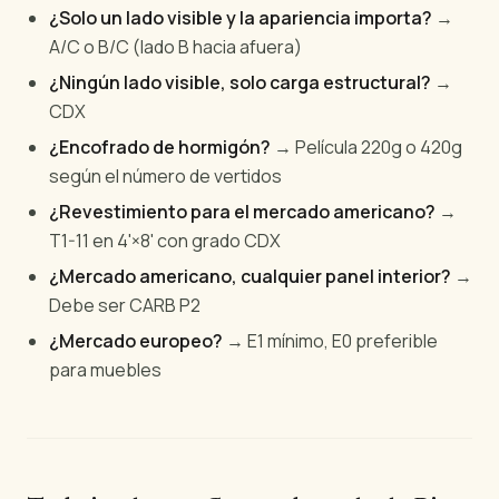
¿Solo un lado visible y la apariencia importa?
→
A/C o B/C (lado B hacia afuera)
¿Ningún lado visible, solo carga estructural?
→
CDX
¿Encofrado de hormigón?
→ Película 220g o 420g
según el número de vertidos
¿Revestimiento para el mercado americano?
→
T1-11 en 4'×8' con grado CDX
¿Mercado americano, cualquier panel interior?
→
Debe ser CARB P2
¿Mercado europeo?
→ E1 mínimo, E0 preferible
para muebles