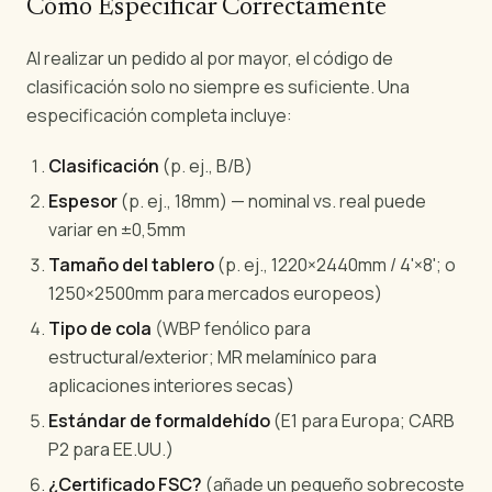
Cómo Especificar Correctamente
Al realizar un pedido al por mayor, el código de
clasificación solo no siempre es suficiente. Una
especificación completa incluye:
Clasificación
(p. ej., B/B)
Espesor
(p. ej., 18mm) — nominal vs. real puede
variar en ±0,5mm
Tamaño del tablero
(p. ej., 1220×2440mm / 4'×8'; o
1250×2500mm para mercados europeos)
Tipo de cola
(WBP fenólico para
estructural/exterior; MR melamínico para
aplicaciones interiores secas)
Estándar de formaldehído
(E1 para Europa; CARB
P2 para EE.UU.)
¿Certificado FSC?
(añade un pequeño sobrecoste