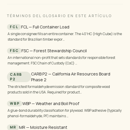
TÉRMINOS DEL GLOSARIO EN ESTE ARTÍCULO
FCL — Full Container Load
FCL
A single consignee fills an entire container. The 40'HC (High Cube) is the
standard for Brazilian timber expor…
FSC — Forest Stewardship Council
FSC
An international non-profit that sets standards for responsible forest
management. FSC Chain of Custody (CoC) …
CARB P2 — California Air Resources Board
CARB
P2
Phase 2
The strictest formaldehyde emission standard for composite wood
products sold in the USA. Required for product…
WBP — Weather and Boil Proof
WBP
A glue-bond durability classification for plywood. WBP adhesive (typically
phenol-formaldehyde, PF) maintains …
MR — Moisture Resistant
MR