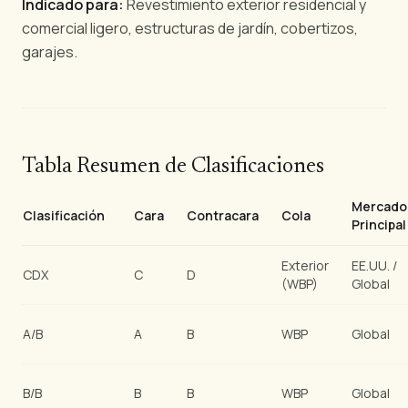
Indicado para:
Revestimiento exterior residencial y
comercial ligero, estructuras de jardín, cobertizos,
garajes.
Tabla Resumen de Clasificaciones
Mercado
Clasificación
Cara
Contracara
Cola
Principal
Exterior
EE.UU. /
CDX
C
D
(WBP)
Global
A/B
A
B
WBP
Global
B/B
B
B
WBP
Global