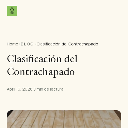
Home
›
BLOG
›
Clasificación del Contrachapado
Productos
Todos los Productos
Clasificación del
Contrachapado de Pino
Contrachapado
Paneles de Madera Maciza
Paneles MDF
Madera Aserrada
April 16, 2026
·
8 min de lectura
Muebles de Pino
Puertas
Molduras
Paneles de Teca