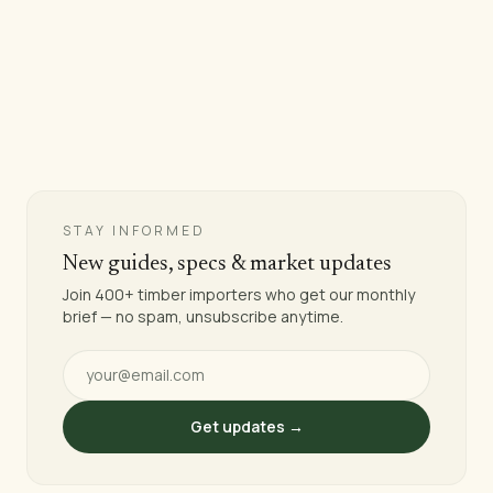
Nous vous enverrons spécifications, prix et photos
— dans les 24 heures ouvrables pour les produits
standard, ou 3 à 5 jours ouvrables pour le bois scié
et les commandes sur mesure.
STAY INFORMED
New guides, specs & market updates
Join 400+ timber importers who get our monthly
brief — no spam, unsubscribe anytime.
Get updates →