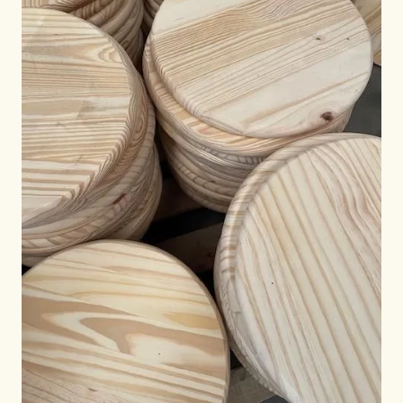
PAR RÉGION
🇺🇸
États-Unis
🇪🇺
Union Européenne
🇬🇧
Royaume-Uni
🇨🇦
Canada
🇦🇪
Moyen-Orient
🇦🇺
Australie
🇵🇱
Pologne
Outils
Calculateur Charge Contreplaqué
Comparer les grades