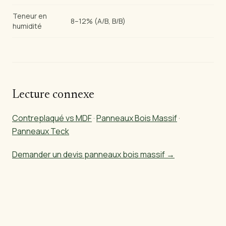
Teneur en
8–12% (A/B, B/B)
humidité
Lecture connexe
Contreplaqué vs MDF
·
Panneaux Bois Massif
·
Panneaux Teck
Demander un devis panneaux bois massif →
Prêt à importer du bois brésilien?