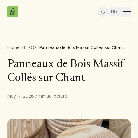
FR
▾
Home
›
BLOG
›
Panneaux de Bois Massif Collés sur Chant
Produits
Tous les Produits
Panneaux de Bois Massif
Contreplaqué de Pin
Collés sur Chant
Panneaux Bois Massif
Panneaux MDF
Bois Scié
May 17, 2026
·
7 min de lecture
Meubles en Pin
Portes
Moulures
Panneaux de Teck