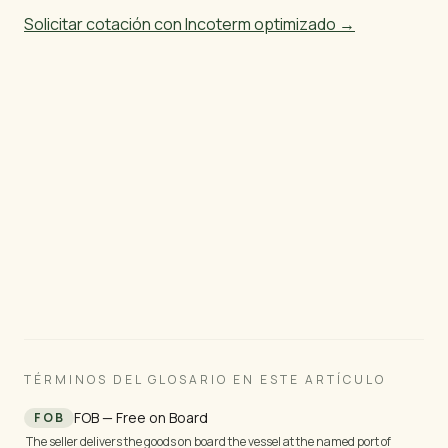
Solicitar cotación con Incoterm optimizado →
¿Listo para importar madera brasileña?
Le enviaremos especificaciones, precios y fotos —
en 24 horas hábiles para productos estándar, o 3 a
5 días hábiles para madera aserrada y pedidos
personalizados.
TÉRMINOS DEL GLOSARIO EN ESTE ARTÍCULO
FOB — Free on Board
FOB
The seller delivers the goods on board the vessel at the named port of