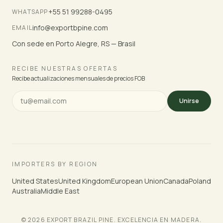
+55 51 99288-0495
WHATSAPP
info@exportbpine.com
EMAIL
Con sede en Porto Alegre, RS — Brasil
RECIBE NUESTRAS OFERTAS
Recibe actualizaciones mensuales de precios FOB
Unirse
IMPORTERS BY REGION
United States
United Kingdom
European Union
Canada
Poland
Australia
Middle East
© 2026 EXPORT BRAZIL PINE. EXCELENCIA EN MADERA.