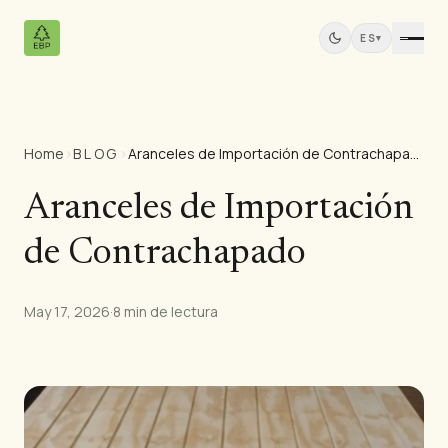
ES
▾
Home
›
BLOG
›
Aranceles de Importación de Contrachapado
Productos
Todos los Productos
Aranceles de Importación
Contrachapado de Pino
de Contrachapado
Paneles de Madera Maciza
Paneles MDF
Madera Aserrada
May 17, 2026
·
8 min de lectura
Muebles de Pino
Puertas
Molduras
Paneles de Teca