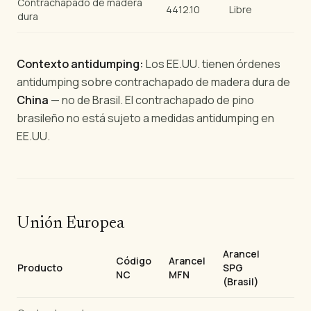
Contrachapado de madera
4412.10
Libre
dura
Contexto antidumping:
Los EE.UU. tienen órdenes
antidumping sobre contrachapado de madera dura de
China
— no de Brasil. El contrachapado de pino
brasileño no está sujeto a medidas antidumping en
EE.UU.
Unión Europea
Arancel
Código
Arancel
Producto
SPG
NC
MFN
(Brasil)