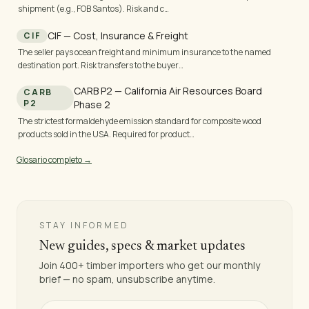
shipment (e.g., FOB Santos). Risk and c…
CIF — Cost, Insurance & Freight
CIF
The seller pays ocean freight and minimum insurance to the named
destination port. Risk transfers to the buyer…
CARB P2 — California Air Resources Board
CARB
P2
Phase 2
The strictest formaldehyde emission standard for composite wood
products sold in the USA. Required for product…
Glosario completo →
STAY INFORMED
New guides, specs & market updates
Join 400+ timber importers who get our monthly
brief — no spam, unsubscribe anytime.