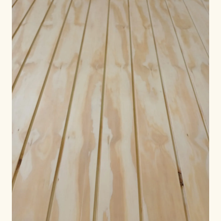
POR REGIÓN
🇺🇸
Estados Unidos
🇪🇺
Unión Europea
🇬🇧
Reino Unido
🇨🇦
Canadá
🇦🇪
Oriente Medio
🇦🇺
Australia
🇵🇱
Polonia
Herramientas
Calculadora Carga Contrachapado
Comparar grados