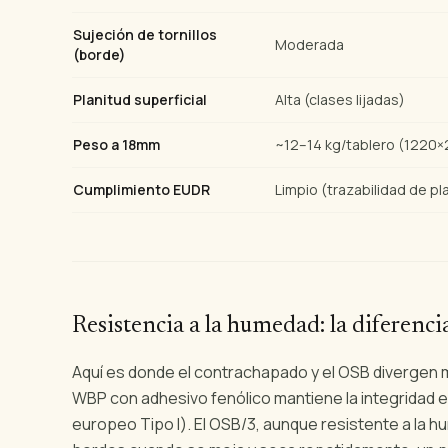
Sujeción de tornillos
Moderada
(borde)
Planitud superficial
Alta (clases lijadas)
Peso a 18mm
~12–14 kg/tablero (122
Cumplimiento EUDR
Limpio (trazabilidad de p
Resistencia a la humedad: la diferencia
Aquí es donde el contrachapado y el OSB divergen m
WBP con adhesivo fenólico mantiene la integridad e
europeo Tipo I). El OSB/3, aunque resistente a la 