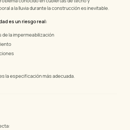
roblema conocido en cubiertas de techo y
l a la lluvia durante la construcción es inevitable.
ad es un riesgo real:
s de la impermeabilización
viento
aciones
es la especificación más adecuada.
ecta: