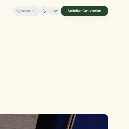
Solicitar Cotización
Buscar
ES
▾
⌘K