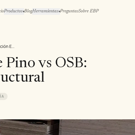
cio
Productos
Blog
Herramientas
Preguntas
Sobre EBP
▾
▾
Contrachapado de Pino vs OSB: Comparación Estructural
 Pino vs OSB:
uctural
ÍA