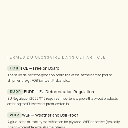
Nous vous enverrons spécifications, prix et photos
— dans les 24 heures ouvrables pour les produits
standard, ou 3 à 5 jours ouvrables pour le bois scié
et les commandes sur mesure.
TERMES DU GLOSSAIRE DANS CET ARTICLE
FOB — Free on Board
FOB
The seller delivers the goods on board the vessel at the named port of
shipment (e.g., FOB Santos). Risk and c…
EUDR — EU Deforestation Regulation
EUDR
EU Regulation 2023/1115 requires importers to prove that wood products
entering the EU were not produced on la…
WBP — Weather and Boil Proof
WBP
A glue-bond durability classification for plywood. WBP adhesive (typically
phenol-formaldehyde, PF) maintains …