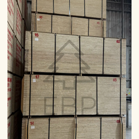
PAR RÉGION
🇺🇸
États-Unis
🇪🇺
Union Européenne
🇬🇧
Royaume-Uni
🇨🇦
Canada
🇦🇪
Moyen-Orient
🇦🇺
Australie
🇵🇱
Pologne
Outils
Calculateur Charge Contreplaqué
Comparer les grades