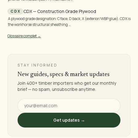
CDX — Construction Grade Plywood
CDX
A plywood grade designation: C face, D back, X (exterior/WBP glue). CDX is
the workhorse structural sheathing …
Glossaire complet →
STAY INFORMED
New guides, specs & market updates
Join 400+ timber importers who get our monthly
brief — no spam, unsubscribe anytime.
Get updates →