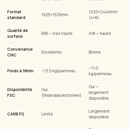
Format
1220×2440mm
1525×1525mm
standard
(4×8)
Qualité de
B/B — très haute
A/B — haute
surface
Convenance
Excellente
Bonne
CNC
~11,0
Poids à 18mm
~13,5 kg/panneau
kg/panneau
Oui —
Disponibilité
Oui
largement
FSC
(finlandais/estonien)
disponible
Largement
CARB P2
Limité
disponible