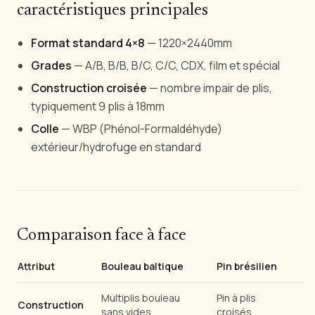
caractéristiques principales
Format standard 4×8
— 1220×2440mm
Grades
— A/B, B/B, B/C, C/C, CDX, film et spécial
Construction croisée
— nombre impair de plis,
typiquement 9 plis à 18mm
Colle
— WBP (Phénol-Formaldéhyde)
extérieur/hydrofuge en standard
Comparaison face à face
Attribut
Bouleau baltique
Pin brésilien
Multiplis bouleau
Pin à plis
Construction
sans vides
croisés