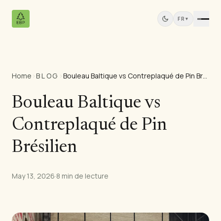
FR
▾
Home
›
BLOG
›
Bouleau Baltique vs Contreplaqué de Pin Brésilien
Produits
Tous les Produits
Bouleau Baltique vs
Contreplaqué de Pin
Contreplaqué de Pin
Panneaux Bois Massif
Panneaux MDF
Brésilien
Bois Scié
Meubles en Pin
May 13, 2026
·
8 min de lecture
Portes
Moulures
Panneaux de Teck