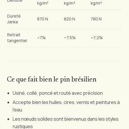
Densité
kg/m³
kg/m³
kg/m³
Dureté
870 N
820 N
780 N
Janka
Retrait
~7%
~7,5%
~7,2%
tangentiel
Ce que fait bien le pin brésilien
Usiné, collé, poncé et routé avec précision
Accepte bien les huiles, cires, vernis et peintures à
l'eau
Les nœuds solides sont bienvenus dans les styles
rustiques