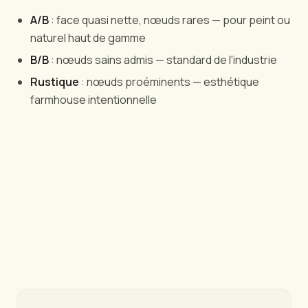
A/B
: face quasi nette, nœuds rares — pour peint ou
naturel haut de gamme
B/B
: nœuds sains admis — standard de l'industrie
Rustique
: nœuds proéminents — esthétique
farmhouse intentionnelle
Ready to source from Brazil?
We'll send specs, photos, and pricing within 24
hours.