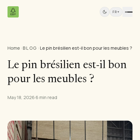
FR
▾
Home
›
BLOG
›
Le pin brésilien est-il bon pour les meubles ?
Produits
Tous les Produits
Le pin brésilien est-il bon
Contreplaqué de Pin
pour les meubles ?
Panneaux Bois Massif
Panneaux MDF
Bois Scié
May 18, 2026
·
6 min read
Meubles en Pin
Portes
Moulures
Panneaux de Teck