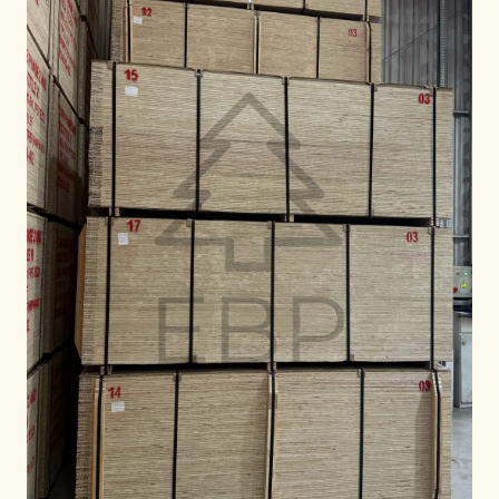
PAR RÉGION
🇺🇸
États-Unis
🇪🇺
Union Européenne
🇬🇧
Royaume-Uni
🇨🇦
Canada
🇦🇪
Moyen-Orient
🇦🇺
Australie
🇵🇱
Pologne
Outils
Calculateur Charge Contreplaqué
Comparer les grades